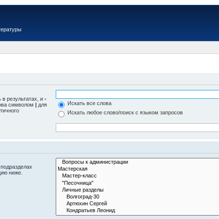
тературы
 в результатах, и
-
Искать все слова
лова символом
|
для
тичного
Искать любое слово/поиск с языком запросов
 подразделах
цию ниже.