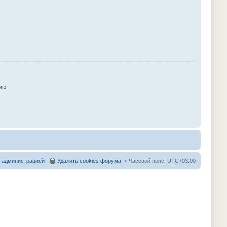
ию
с администрацией
Удалить cookies форума
Часовой пояс:
UTC+03:00