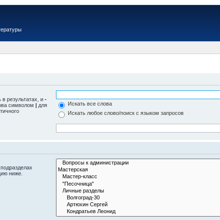
тературы
 в результатах, и
-
Искать все слова
лова символом
|
для
тичного
Искать любое слово/поиск с языком запросов
 подразделах
цию ниже.