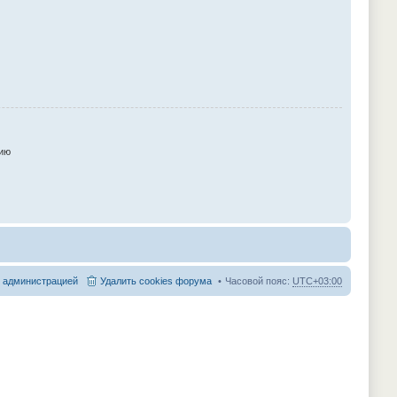
ию
с администрацией
Удалить cookies форума
Часовой пояс:
UTC+03:00