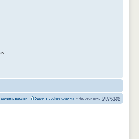
ию
с администрацией
Удалить cookies форума
Часовой пояс:
UTC+03:00