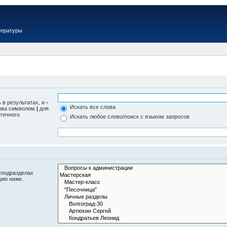
тературы
 в результатах, и
-
Искать все слова
лова символом
|
для
тичного
Искать любое слово/поиск с языком запросов
 подразделах
цию ниже.