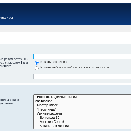
тературы
 в результатах, и
-
Искать все слова
лова символом
|
для
тичного
Искать любое слово/поиск с языком запросов
 подразделах
цию ниже.