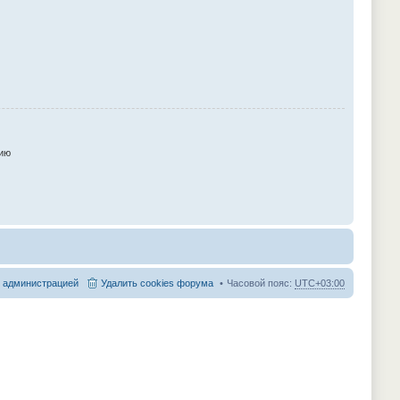
ию
с администрацией
Удалить cookies форума
Часовой пояс:
UTC+03:00