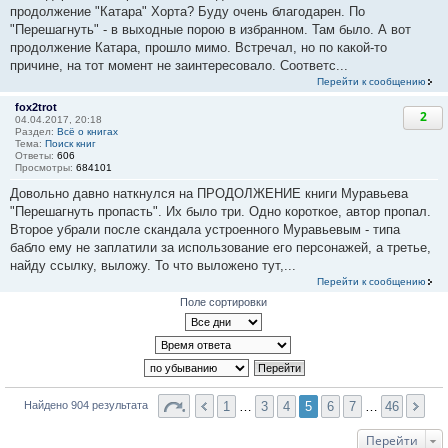
продолжение "Катара" Хорта? Буду очень благодарен. По
"Перешагнуть" - в выходные порою в избранном. Там было. А вот
продолжение Катара, прошло мимо. Встречал, но по какой-то
причине, на тот момент не заинтересовало. Соответс...
Перейти к сообщению
fox2trot
2
04.04.2017, 20:18
Раздел:
Всё о книгах
Тема:
Поиск книг
Ответы:
606
Просмотры:
684101
Довольно давно наткнулся на ПРОДОЛЖЕНИЕ книги Муравьева
"Перешагнуть пропасть". Их было три. Одно короткое, автор пропал.
Второе убрали после скандала устроенного Муравьевым - типа
бабло ему не заплатили за использование его персонажей, а третье,
найду ссылку, выложу. То что выложено тут,...
Перейти к сообщению
Поле сортировки
1
…
3
4
5
6
7
…
46
Найдено 904 результата
Перейти