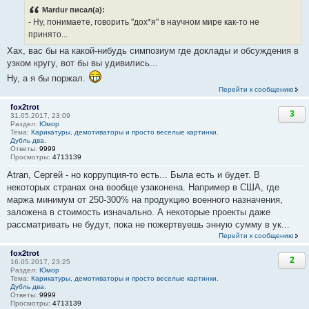
Mardur писал(а):
- Ну, понимаете, говорить "дох*я" в научном мире как-то не
принято...
Хах, вас бы на какой-нибудь симпозиум где доклады и обсуждения в
узком кругу, вот бы вы удивились...
Ну, а я бы поржал.
Перейти к сообщению
fox2trot
3
31.05.2017, 23:09
Раздел:
Юмор
Тема:
Карикатуры, демотиваторы и просто веселые картинки.
Дубль два.
Ответы:
9999
Просмотры:
4713139
Atran, Сергей - но коррупция-то есть... Была есть и будет. В
некоторых странах она вообще узаконена. Например в США, где
маржа минимум от 250-300% на продукцию военного назначения,
заложена в стоимость изначально. А некоторые проекты даже
рассматривать не будут, пока не пожертвуешь энную сумму в ук...
Перейти к сообщению
fox2trot
2
16.05.2017, 23:25
Раздел:
Юмор
Тема:
Карикатуры, демотиваторы и просто веселые картинки.
Дубль два.
Ответы:
9999
Просмотры:
4713139