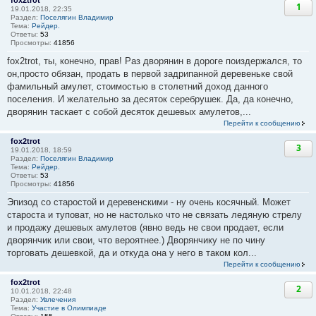
fox2trot
1
19.01.2018, 22:35
Раздел:
Поселягин Владимир
Тема:
Рейдер.
Ответы:
53
Просмотры:
41856
fox2trot, ты, конечно, прав! Раз дворянин в дороге поиздержался, то
он,просто обязан, продать в первой задрипанной деревеньке свой
фамильный амулет, стоимостью в столетний доход данного
поселения. И желательно за десяток серебрушек. Да, да конечно,
дворянин таскает с собой десяток дешевых амулетов,...
Перейти к сообщению
fox2trot
3
19.01.2018, 18:59
Раздел:
Поселягин Владимир
Тема:
Рейдер.
Ответы:
53
Просмотры:
41856
Эпизод со старостой и деревенскими - ну очень косячный. Может
староста и туповат, но не настолько что не связать ледяную стрелу
и продажу дешевых амулетов (явно ведь не свои продает, если
дворянчик или свои, что вероятнее.) Дворянчику не по чину
торговать дешевкой, да и откуда она у него в таком кол...
Перейти к сообщению
fox2trot
2
10.01.2018, 22:48
Раздел:
Увлечения
Тема:
Участие в Олимпиаде