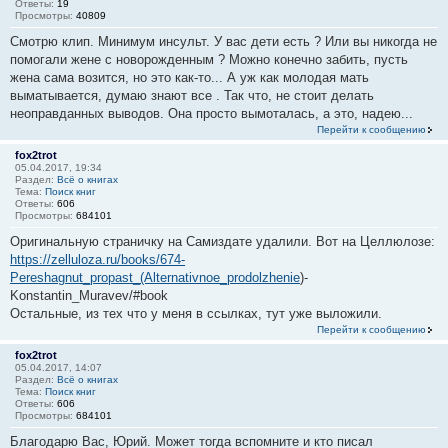
Ответы:
19
Просмотры:
40809
Смотрю клип. Минимум инсульт. У вас дети есть ? Или вы никогда не
помогали жене с новорожденным ? Можно конечно забить, пусть
жена сама возится, но это как-то... А уж как молодая мать
выматывается, думаю знают все . Так что, не стоит делать
неоправданных выводов. Она просто вымоталась, а это, надею...
Перейти к сообщению
fox2trot
05.04.2017, 19:34
Раздел:
Всё о книгах
Тема:
Поиск книг
Ответы:
606
Просмотры:
684101
Оригинальную страничку на Самиздате удалили. Вот на Целлюлозе:
https://zelluloza.ru/books/674-
Pereshagnut_propast_(Alternativnoe_prodolzhenie
)-
Konstantin_Muravev/#book
Остальные, из тех что у меня в ссылках, тут уже выложили.
Перейти к сообщению
fox2trot
05.04.2017, 14:07
Раздел:
Всё о книгах
Тема:
Поиск книг
Ответы:
606
Просмотры:
684101
Благодарю Вас, Юрий. Может тогда вспомните и кто писал