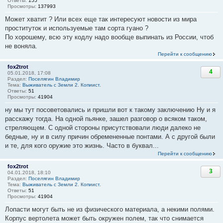
Ответы:
155
Просмотры:
137993
Может хватит ? Или всех еще так интересуют новости из мира
проституток и используемые там сорта гуано ?
По хорошему, всю эту кодлу надо вообще выпинать из России, чтоб
не воняла.
Перейти к сообщению
fox2trot
4
05.01.2018, 17:08
Раздел:
Поселягин Владимир
Тема:
Выживатель с Земли 2. Копиист.
Ответы:
51
Просмотры:
41904
ну мы тут посоветовались и пришли вот к такому заключению Ну и я
расскажу тогда. На одной пьянке, зашел разговор о всяком таком,
стреляющем. С одной стороны присутствовали люди далеко не
бедные, ну и в силу причин обремененные понтами. А с другой были
и те, для кого оружие это жизнь. Часто в буквал...
Перейти к сообщению
fox2trot
3
04.01.2018, 18:10
Раздел:
Поселягин Владимир
Тема:
Выживатель с Земли 2. Копиист.
Ответы:
51
Просмотры:
41904
Лопасти могут быть не из физического материала, а некими полями.
Корпус вертолета может быть окружен полем, так что снимается