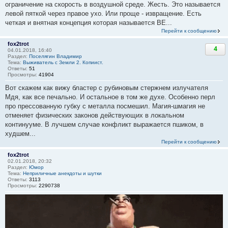
ограничение на скорость в воздушной среде. Жесть. Это называется
левой пяткой через правое ухо. Или проще - извращение. Есть
четкая и внятная концепция которая называется ВЕ...
Перейти к сообщению
fox2trot
4
04.01.2018, 16:40
Раздел:
Поселягин Владимир
Тема:
Выживатель с Земли 2. Копиист.
Ответы:
51
Просмотры:
41904
Вот скажем как вижу бластер с рубиновым стержнем излучателя
Мдя, как все печально. И остальное в том же духе. Особенно перл
про прессованную губку с металла посмешил. Магия-шмагия не
отменяет физических законов действующих в локальном
континууме. В лучшем случае конфликт выражается пшиком, в
худшем...
Перейти к сообщению
fox2trot
02.01.2018, 20:32
Раздел:
Юмор
Тема:
Неприличные анекдоты и шутки
Ответы:
3113
Просмотры:
2290738