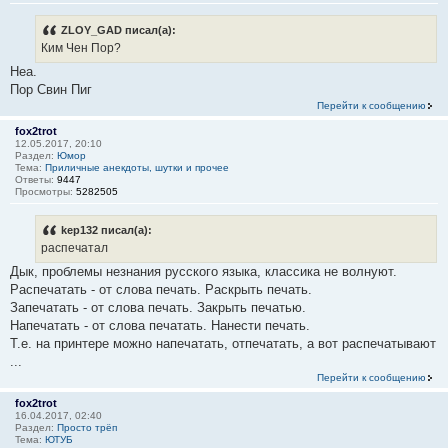
ZLOY_GAD писал(а):
Ким Чен Пор?
Неа.
Пор Свин Пиг
Перейти к сообщению
fox2trot
12.05.2017, 20:10
Раздел:
Юмор
Тема:
Приличные анекдоты, шутки и прочее
Ответы:
9447
Просмотры:
5282505
kep132 писал(а):
распечатал
Дык, проблемы незнания русского языка, классика не волнуют.
Распечатать - от слова печать. Раскрыть печать.
Запечатать - от слова печать. Закрыть печатью.
Напечатать - от слова печатать. Нанести печать.
Т.е. на принтере можно напечатать, отпечатать, а вот распечатывают
...
Перейти к сообщению
fox2trot
16.04.2017, 02:40
Раздел:
Просто трёп
Тема:
ЮТУБ