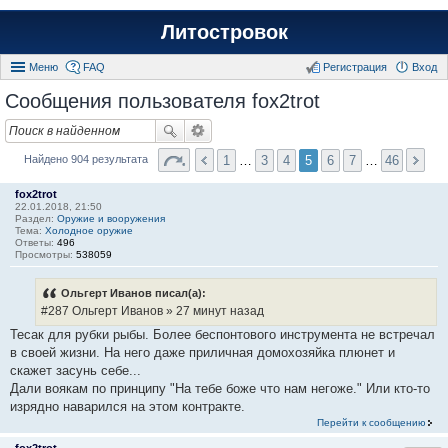
Литостровок
Меню
FAQ
Регистрация
Вход
Сообщения пользователя fox2trot
1
…
3
4
5
6
7
…
46
Найдено 904 результата
fox2trot
22.01.2018, 21:50
Раздел:
Оружие и вооружения
Тема:
Холодное оружие
Ответы:
496
Просмотры:
538059
Ольгерт Иванов писал(а):
#287 Ольгерт Иванов » 27 минут назад
Тесак для рубки рыбы. Более беспонтового инструмента не встречал
в своей жизни. На него даже приличная домохозяйка плюнет и
скажет засунь себе...
Дали воякам по принципу "На тебе боже что нам негоже." Или кто-то
изрядно наварился на этом контракте.
Перейти к сообщению