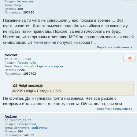
Раздел:
Увлечения
Тема:
Спорт.
Ответы:
400
Просмотры:
262836
Покаяние за то чего не совершали у нас похоже в тренде ... Вот
пусть и кается. Джентельменов надо бить по яйцам и по кошельку,
не играть по их правилам. Похоже, за него голосовать не буду.
Известно, что торговцы отчисляют МОК за право пользоваться своей
символикой. От меня они не получат ни гроша !...
Перейти к сообщению
fox2trot
-1
15.11.2017, 22:33
Раздел:
Просто трёп
Тема:
Мужской клуб. О красоте и вкусах.
Ответы:
3224
Просмотры:
1985702
Helgi писал(а):
#2235 Helgi » Сегодня, 06:51
Не фонтан. Да и туповата почти наверняка. Чет все рыжие с
которыми сталкивался, слегка туповаты. Обеих полов, при чем.
Перейти к сообщению
fox2trot
06.10.2017, 22:07
Раздел:
Просто трёп
Тема:
Йеллоустонский вулкан
Ответы:
104
Просмотры:
142065