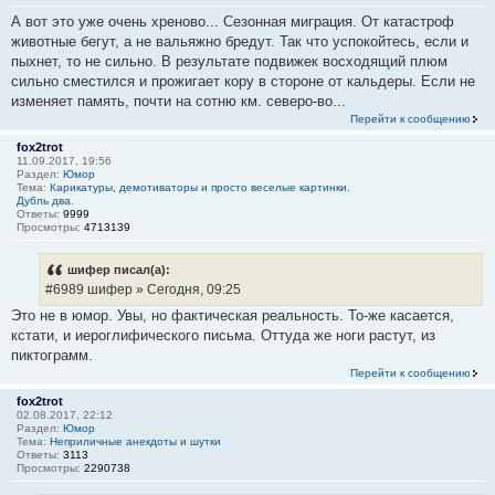
А вот это уже очень хреново... Сезонная миграция. От катастроф
животные бегут, а не вальяжно бредут. Так что успокойтесь, если и
пыхнет, то не сильно. В результате подвижек восходящий плюм
сильно сместился и прожигает кору в стороне от кальдеры. Если не
изменяет память, почти на сотню км. северо-во...
Перейти к сообщению
fox2trot
11.09.2017, 19:56
Раздел:
Юмор
Тема:
Карикатуры, демотиваторы и просто веселые картинки.
Дубль два.
Ответы:
9999
Просмотры:
4713139
шифер писал(а):
#6989 шифер » Сегодня, 09:25
Это не в юмор. Увы, но фактическая реальность. То-же касается,
кстати, и иероглифического письма. Оттуда же ноги растут, из
пиктограмм.
Перейти к сообщению
fox2trot
02.08.2017, 22:12
Раздел:
Юмор
Тема:
Неприличные анекдоты и шутки
Ответы:
3113
Просмотры:
2290738