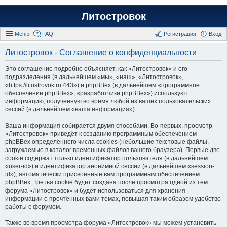
Литостровок
Меню
FAQ
Регистрация
Вход
Литостровок - Соглашение о конфиденциальности
Это соглашение подробно объясняет, как «Литостровок» и его
подразделения (в дальнейшем «мы», «наш», «Литостровок»,
«https://litostrovok.ru:443») и phpBBex (в дальнейшем «программное
обеспечение phpBBex», «разработчики phpBBex») используют
информацию, полученную во время любой из ваших пользовательских
сессий (в дальнейшем «ваша информация»).
Ваша информация собирается двумя способами. Во-первых, просмотр
«Литостровок» приведёт к созданию программным обеспечением
phpBBex определённого числа cookies (небольшие текстовые файлы,
загружаемые в каталог временных файлов вашего браузера). Первые две
cookie содержат только идентификатор пользователя (в дальнейшем
«user-id») и идентификатор анонимной сессии (в дальнейшем «session-
id»), автоматически присвоенные вам программным обеспечением
phpBBex. Третья cookie будет создана после просмотра одной из тем
форума «Литостровок» и будет использоваться для хранения
информации о прочтённых вами темах, повышая таким образом удобство
работы с форумом.
Также во время просмотра форума «Литостровок» мы можем установить