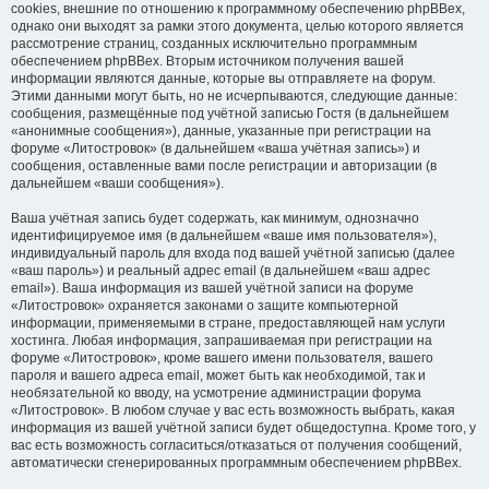
cookies, внешние по отношению к программному обеспечению phpBBex,
однако они выходят за рамки этого документа, целью которого является
рассмотрение страниц, созданных исключительно программным
обеспечением phpBBex. Вторым источником получения вашей
информации являются данные, которые вы отправляете на форум.
Этими данными могут быть, но не исчерпываются, следующие данные:
сообщения, размещённые под учётной записью Гостя (в дальнейшем
«анонимные сообщения»), данные, указанные при регистрации на
форуме «Литостровок» (в дальнейшем «ваша учётная запись») и
сообщения, оставленные вами после регистрации и авторизации (в
дальнейшем «ваши сообщения»).
Ваша учётная запись будет содержать, как минимум, однозначно
идентифицируемое имя (в дальнейшем «ваше имя пользователя»),
индивидуальный пароль для входа под вашей учётной записью (далее
«ваш пароль») и реальный адрес email (в дальнейшем «ваш адрес
email»). Ваша информация из вашей учётной записи на форуме
«Литостровок» охраняется законами о защите компьютерной
информации, применяемыми в стране, предоставляющей нам услуги
хостинга. Любая информация, запрашиваемая при регистрации на
форуме «Литостровок», кроме вашего имени пользователя, вашего
пароля и вашего адреса email, может быть как необходимой, так и
необязательной ко вводу, на усмотрение администрации форума
«Литостровок». В любом случае у вас есть возможность выбрать, какая
информация из вашей учётной записи будет общедоступна. Кроме того, у
вас есть возможность согласиться/отказаться от получения сообщений,
автоматически сгенерированных программным обеспечением phpBBex.