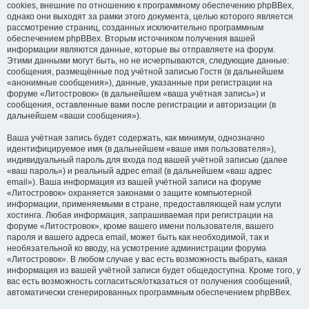
cookies, внешние по отношению к программному обеспечению phpBBex,
однако они выходят за рамки этого документа, целью которого является
рассмотрение страниц, созданных исключительно программным
обеспечением phpBBex. Вторым источником получения вашей
информации являются данные, которые вы отправляете на форум.
Этими данными могут быть, но не исчерпываются, следующие данные:
сообщения, размещённые под учётной записью Гостя (в дальнейшем
«анонимные сообщения»), данные, указанные при регистрации на
форуме «Литостровок» (в дальнейшем «ваша учётная запись») и
сообщения, оставленные вами после регистрации и авторизации (в
дальнейшем «ваши сообщения»).
Ваша учётная запись будет содержать, как минимум, однозначно
идентифицируемое имя (в дальнейшем «ваше имя пользователя»),
индивидуальный пароль для входа под вашей учётной записью (далее
«ваш пароль») и реальный адрес email (в дальнейшем «ваш адрес
email»). Ваша информация из вашей учётной записи на форуме
«Литостровок» охраняется законами о защите компьютерной
информации, применяемыми в стране, предоставляющей нам услуги
хостинга. Любая информация, запрашиваемая при регистрации на
форуме «Литостровок», кроме вашего имени пользователя, вашего
пароля и вашего адреса email, может быть как необходимой, так и
необязательной ко вводу, на усмотрение администрации форума
«Литостровок». В любом случае у вас есть возможность выбрать, какая
информация из вашей учётной записи будет общедоступна. Кроме того, у
вас есть возможность согласиться/отказаться от получения сообщений,
автоматически сгенерированных программным обеспечением phpBBex.