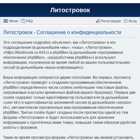
Литостровок
Меню
FAQ
Регистрация
Вход
Литостровок - Соглашение о конфиденциальности
Это соглашение подробно объясняет, как «Литостровок» и его
подразделения (в дальнейшем «мы», «наш», «Литостровок»,
«https://litostrovok.ru:443») и phpBBex (в дальнейшем «программное
обеспечение phpBBex», «разработчики phpBBex») используют
информацию, полученную во время любой из ваших пользовательских
сессий (в дальнейшем «ваша информация»).
Ваша информация собирается двумя способами. Во-первых, просмотр
«Литостровок» приведёт к созданию программным обеспечением
phpBBex определённого числа cookies (небольшие текстовые файлы,
загружаемые в каталог временных файлов вашего браузера). Первые две
cookie содержат только идентификатор пользователя (в дальнейшем
«user-id») и идентификатор анонимной сессии (в дальнейшем «session-
id»), автоматически присвоенные вам программным обеспечением
phpBBex. Третья cookie будет создана после просмотра одной из тем
форума «Литостровок» и будет использоваться для хранения
информации о прочтённых вами темах, повышая таким образом удобство
работы с форумом.
Также во время просмотра форума «Литостровок» мы можем установить