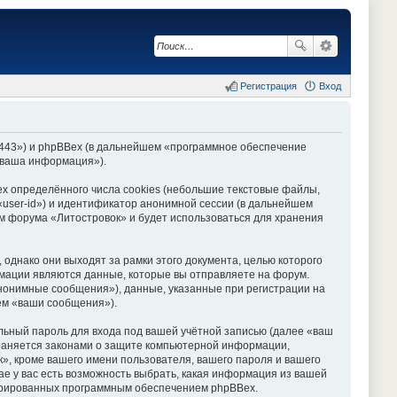
Регистрация
Вход
ru:443») и phpBBex (в дальнейшем «программное обеспечение
«ваша информация»).
x определённого числа cookies (небольшие текстовые файлы,
«user-id») и идентификатор анонимной сессии (в дальнейшем
ем форума «Литостровок» и будет использоваться для хранения
однако они выходят за рамки этого документа, целью которого
ации являются данные, которые вы отправляете на форум.
нонимные сообщения»), данные, указанные при регистрации на
ем «ваши сообщения»).
льный пароль для входа под вашей учётной записью (далее «ваш
храняется законами о защите компьютерной информации,
, кроме вашего имени пользователя, вашего пароля и вашего
ае у вас есть возможность выбрать, какая информация из вашей
енерированных программным обеспечением phpBBex.