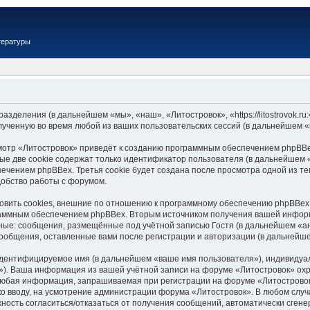
тературы
азделения (в дальнейшем «мы», «наш», «Литостровок», «https://litostrovok.
ученную во время любой из ваших пользовательских сессий (в дальнейшем 
отр «Литостровок» приведёт к созданию программным обеспечением phpBBe
ые две cookie содержат только идентификатор пользователя (в дальнейшем 
печением phpBBex. Третья cookie будет создана после просмотра одной из т
обство работы с форумом.
вить cookies, внешние по отношению к программному обеспечению phpBBex, 
раммным обеспечением phpBBex. Вторым источником получения вашей информ
ные: сообщения, размещённые под учётной записью Гостя (в дальнейшем «а
сообщения, оставленные вами после регистрации и авторизации (в дальнейш
 идентифицируемое имя (в дальнейшем «ваше имя пользователя»), индивидуа
il»). Ваша информация из вашей учётной записи на форуме «Литостровок» о
Любая информация, запрашиваемая при регистрации на форуме «Литостровок»
 ко вводу, на усмотрение администрации форума «Литостровок». В любом случ
можность согласиться/отказаться от получения сообщений, автоматически сг