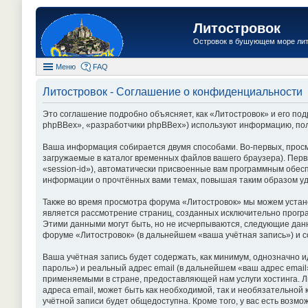
Литостровок
Островок в бушующем море ли
Меню
FAQ
Литостровок - Соглашение о конфиденциальности
Это соглашение подробно объясняет, как «Литостровок» и его подр
phpBBex», «разработчики phpBBex») используют информацию, пол
Ваша информация собирается двумя способами. Во-первых, просм
загружаемые в каталог временных файлов вашего браузера). Перв
«session-id»), автоматически присвоенные вам программным обес
информации о прочтённых вами темах, повышая таким образом уд
Также во время просмотра форума «Литостровок» мы можем устано
является рассмотрение страниц, созданных исключительно прог
Этими данными могут быть, но не исчерпываются, следующие дан
форуме «Литостровок» (в дальнейшем «ваша учётная запись») и 
Ваша учётная запись будет содержать, как минимум, однозначно
пароль») и реальный адрес email (в дальнейшем «ваш адрес ema
применяемыми в стране, предоставляющей нам услуги хостинга. 
адреса email, может быть как необходимой, так и необязательной
учётной записи будет общедоступна. Кроме того, у вас есть воз