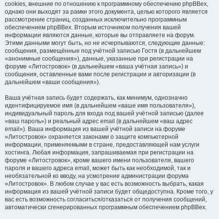
cookies, внешние по отношению к программному обеспечению phpBBex,
однако они выходят за рамки этого документа, целью которого является
рассмотрение страниц, созданных исключительно программным
обеспечением phpBBex. Вторым источником получения вашей
информации являются данные, которые вы отправляете на форум.
Этими данными могут быть, но не исчерпываются, следующие данные:
сообщения, размещённые под учётной записью Гостя (в дальнейшем
«анонимные сообщения»), данные, указанные при регистрации на
форуме «Литостровок» (в дальнейшем «ваша учётная запись») и
сообщения, оставленные вами после регистрации и авторизации (в
дальнейшем «ваши сообщения»).
Ваша учётная запись будет содержать, как минимум, однозначно
идентифицируемое имя (в дальнейшем «ваше имя пользователя»),
индивидуальный пароль для входа под вашей учётной записью (далее
«ваш пароль») и реальный адрес email (в дальнейшем «ваш адрес
email»). Ваша информация из вашей учётной записи на форуме
«Литостровок» охраняется законами о защите компьютерной
информации, применяемыми в стране, предоставляющей нам услуги
хостинга. Любая информация, запрашиваемая при регистрации на
форуме «Литостровок», кроме вашего имени пользователя, вашего
пароля и вашего адреса email, может быть как необходимой, так и
необязательной ко вводу, на усмотрение администрации форума
«Литостровок». В любом случае у вас есть возможность выбрать, какая
информация из вашей учётной записи будет общедоступна. Кроме того, у
вас есть возможность согласиться/отказаться от получения сообщений,
автоматически сгенерированных программным обеспечением phpBBex.