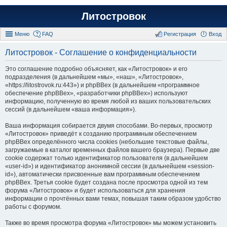
Литостровок
Меню
FAQ
Регистрация
Вход
Литостровок - Соглашение о конфиденциальности
Это соглашение подробно объясняет, как «Литостровок» и его
подразделения (в дальнейшем «мы», «наш», «Литостровок»,
«https://litostrovok.ru:443») и phpBBex (в дальнейшем «программное
обеспечение phpBBex», «разработчики phpBBex») используют
информацию, полученную во время любой из ваших пользовательских
сессий (в дальнейшем «ваша информация»).
Ваша информация собирается двумя способами. Во-первых, просмотр
«Литостровок» приведёт к созданию программным обеспечением
phpBBex определённого числа cookies (небольшие текстовые файлы,
загружаемые в каталог временных файлов вашего браузера). Первые две
cookie содержат только идентификатор пользователя (в дальнейшем
«user-id») и идентификатор анонимной сессии (в дальнейшем «session-
id»), автоматически присвоенные вам программным обеспечением
phpBBex. Третья cookie будет создана после просмотра одной из тем
форума «Литостровок» и будет использоваться для хранения
информации о прочтённых вами темах, повышая таким образом удобство
работы с форумом.
Также во время просмотра форума «Литостровок» мы можем установить