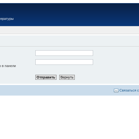
тературы
о в панели
Связаться 