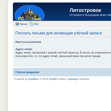
Литостровок
Островок в бушующем море ли
Меню
FAQ
Послать письмо для активации учётной записи
Имя пользователя:
Адрес email:
Адрес email, связанный с вашей учётной записью. Если вы не изменили ег
пользователя, то это адрес email, указанный вами при регистрации.
Список разделов
Powered by
phpBBex
© 2016
phpBB
Limited,
Vegalogic
Software