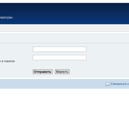
тературы
о в панели
Связаться 