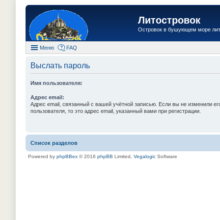
Литостровок
Островок в бушующем море ли
Меню
FAQ
Выслать пароль
Имя пользователя:
Адрес email:
Адрес email, связанный с вашей учётной записью. Если вы не изменили ег
пользователя, то это адрес email, указанный вами при регистрации.
Список разделов
Powered by
phpBBex
© 2016
phpBB
Limited,
Vegalogic
Software