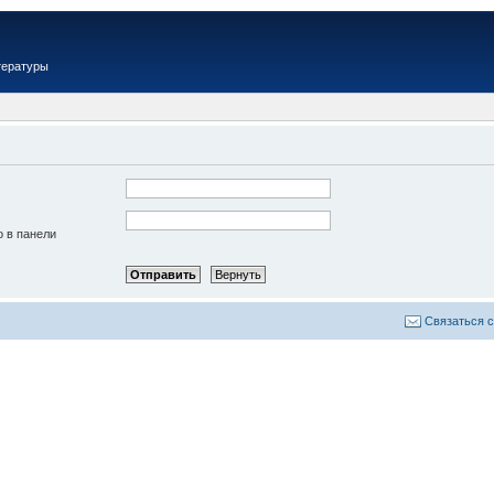
тературы
о в панели
Связаться 