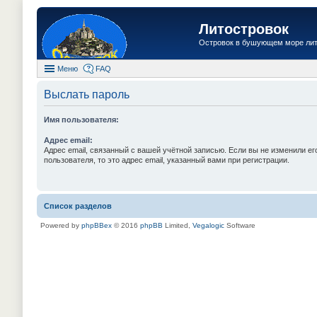
Литостровок
Островок в бушующем море ли
Меню
FAQ
Выслать пароль
Имя пользователя:
Адрес email:
Адрес email, связанный с вашей учётной записью. Если вы не изменили ег
пользователя, то это адрес email, указанный вами при регистрации.
Список разделов
Powered by
phpBBex
© 2016
phpBB
Limited,
Vegalogic
Software