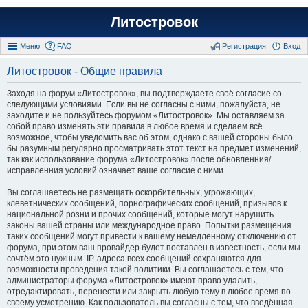
Литостровок
Меню
FAQ
Регистрация
Вход
Литостровок - Общие правила
Заходя на форум «Литостровок», вы подтверждаете своё согласие со
следующими условиями. Если вы не согласны с ними, пожалуйста, не
заходите и не пользуйтесь форумом «Литостровок». Мы оставляем за
собой право изменять эти правила в любое время и сделаем всё
возможное, чтобы уведомить вас об этом, однако с вашей стороны было
бы разумным регулярно просматривать этот текст на предмет изменений,
так как использование форума «Литостровок» после обновленния/
исправленния условий означает ваше согласие с ними.
Вы соглашаетесь не размещать оскорбительных, угрожающих,
клеветнических сообщений, порнографических сообщений, призывов к
национальной розни и прочих сообщений, которые могут нарушить
законы вашей страны или международное право. Попытки размещения
таких сообщений могут привести к вашему немедленному отключению от
форума, при этом ваш провайдер будет поставлен в известность, если мы
сочтём это нужным. IP-адреса всех сообщений сохраняются для
возможности проведения такой политики. Вы соглашаетесь с тем, что
администраторы форума «Литостровок» имеют право удалить,
отредактировать, перенести или закрыть любую тему в любое время по
своему усмотрению. Как пользователь вы согласны с тем, что введённая