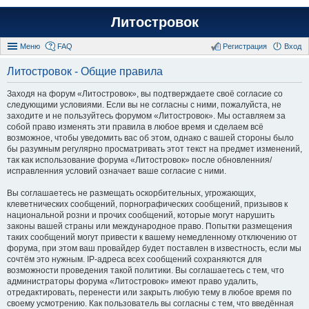
Литостровок
Меню
FAQ
Регистрация
Вход
Литостровок - Общие правила
Заходя на форум «Литостровок», вы подтверждаете своё согласие со
следующими условиями. Если вы не согласны с ними, пожалуйста, не
заходите и не пользуйтесь форумом «Литостровок». Мы оставляем за
собой право изменять эти правила в любое время и сделаем всё
возможное, чтобы уведомить вас об этом, однако с вашей стороны было
бы разумным регулярно просматривать этот текст на предмет изменений,
так как использование форума «Литостровок» после обновленния/
исправленния условий означает ваше согласие с ними.
Вы соглашаетесь не размещать оскорбительных, угрожающих,
клеветнических сообщений, порнографических сообщений, призывов к
национальной розни и прочих сообщений, которые могут нарушить
законы вашей страны или международное право. Попытки размещения
таких сообщений могут привести к вашему немедленному отключению от
форума, при этом ваш провайдер будет поставлен в известность, если мы
сочтём это нужным. IP-адреса всех сообщений сохраняются для
возможности проведения такой политики. Вы соглашаетесь с тем, что
администраторы форума «Литостровок» имеют право удалить,
отредактировать, перенести или закрыть любую тему в любое время по
своему усмотрению. Как пользователь вы согласны с тем, что введённая