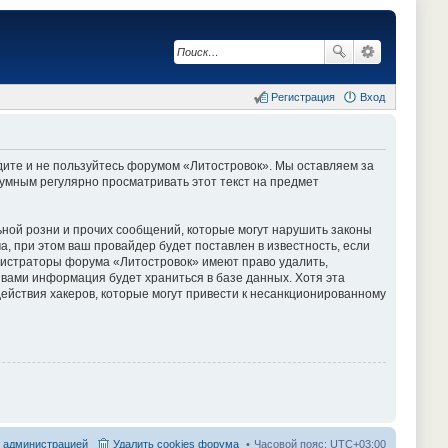
Регистрация
Вход
одите и не пользуйтесь форумом «Литостровок». Мы оставляем за
зумным регулярно просматривать этот текст на предмет
ной розни и прочих сообщений, которые могут нарушить законы
 при этом ваш провайдер будет поставлен в известность, если
инистраторы форума «Литостровок» имеют право удалить,
 вами информация будет храниться в базе данных. Хотя эта
ействия хакеров, которые могут привести к несанкционированному
с администрацией
Удалить cookies форума
Часовой пояс:
UTC+03:00