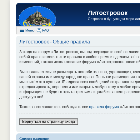
Литостровок
Островок в бушующем море ли
Меню
FAQ
Литостровок - Общие правила
Заходя на форум «Литостровок», вы подтверждаете своё согласие
собой право изменять эти правила в любое время и сделаем всё в
изменений, так как использование форума «Литостровок» после о
Вы соглашаетесь не размещать оскорбительных, угрожающих, кле
вашей страны или международное право. Попытки размещения так
мы сочтём это нужным. IP-адреса всех сообщений сохраняются дл
отредактировать, перенести или закрыть любую тему в любое врем
информация не будет открыта третьим лицам без вашего разрешен
доступу к ней.
Также вы соглашаетесь соблюдать все
правила форума
«Литостров
Вернуться на страницу входа
Список разделов