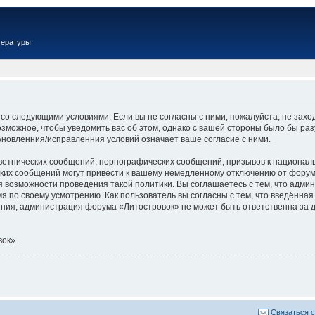
тературы
 со следующими условиями. Если вы не согласны с ними, пожалуйста, не зах
озможное, чтобы уведомить вас об этом, однако с вашей стороны было бы ра
бновленния/исправленния условий означает ваше согласие с ними.
ветнических сообщений, порнографических сообщений, призывов к националь
их сообщений могут привести к вашему немедленному отключению от форума,
я возможности проведения такой политики. Вы соглашаетесь с тем, что адм
я по своему усмотрению. Как пользователь вы согласны с тем, что введённая
ия, администрация форума «Литостровок» не может быть ответственна за д
ок».
Связаться 