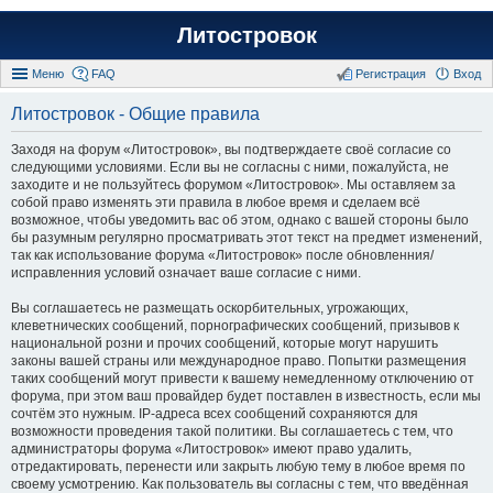
Литостровок
Меню
FAQ
Регистрация
Вход
Литостровок - Общие правила
Заходя на форум «Литостровок», вы подтверждаете своё согласие со
следующими условиями. Если вы не согласны с ними, пожалуйста, не
заходите и не пользуйтесь форумом «Литостровок». Мы оставляем за
собой право изменять эти правила в любое время и сделаем всё
возможное, чтобы уведомить вас об этом, однако с вашей стороны было
бы разумным регулярно просматривать этот текст на предмет изменений,
так как использование форума «Литостровок» после обновленния/
исправленния условий означает ваше согласие с ними.
Вы соглашаетесь не размещать оскорбительных, угрожающих,
клеветнических сообщений, порнографических сообщений, призывов к
национальной розни и прочих сообщений, которые могут нарушить
законы вашей страны или международное право. Попытки размещения
таких сообщений могут привести к вашему немедленному отключению от
форума, при этом ваш провайдер будет поставлен в известность, если мы
сочтём это нужным. IP-адреса всех сообщений сохраняются для
возможности проведения такой политики. Вы соглашаетесь с тем, что
администраторы форума «Литостровок» имеют право удалить,
отредактировать, перенести или закрыть любую тему в любое время по
своему усмотрению. Как пользователь вы согласны с тем, что введённая