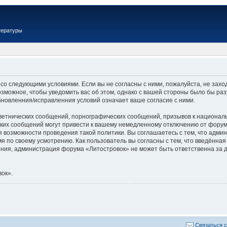
тературы
 со следующими условиями. Если вы не согласны с ними, пожалуйста, не зах
озможное, чтобы уведомить вас об этом, однако с вашей стороны было бы ра
бновленния/исправленния условий означает ваше согласие с ними.
ветнических сообщений, порнографических сообщений, призывов к националь
их сообщений могут привести к вашему немедленному отключению от форума,
я возможности проведения такой политики. Вы соглашаетесь с тем, что адм
я по своему усмотрению. Как пользователь вы согласны с тем, что введённая
ия, администрация форума «Литостровок» не может быть ответственна за д
ок».
Связаться 