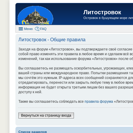
Литостровок
Островок в бушующем море ли
Меню
FAQ
Литостровок - Общие правила
Заходя на форум «Литостровок», вы подтверждаете своё согласие
собой право изменять эти правила в любое время и сделаем всё в
изменений, так как использование форума «Литостровок» после о
Вы соглашаетесь не размещать оскорбительных, угрожающих, кле
вашей страны или международное право. Попытки размещения так
мы сочтём это нужным. IP-адреса всех сообщений сохраняются дл
отредактировать, перенести или закрыть любую тему в любое врем
информация не будет открыта третьим лицам без вашего разрешен
доступу к ней.
Также вы соглашаетесь соблюдать все
правила форума
«Литостров
Вернуться на страницу входа
Список разделов