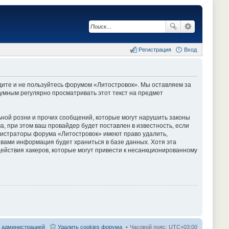
Регистрация
Вход
одите и не пользуйтесь форумом «Литостровок». Мы оставляем за
зумным регулярно просматривать этот текст на предмет
ной розни и прочих сообщений, которые могут нарушить законы
 при этом ваш провайдер будет поставлен в известность, если
инистраторы форума «Литостровок» имеют право удалить,
 вами информация будет храниться в базе данных. Хотя эта
ействия хакеров, которые могут привести к несанкционированному
с администрацией
Удалить cookies форума
Часовой пояс:
UTC+03:00