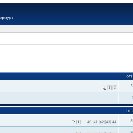
тературы
ОТВ
3
1
2
ОТВ
8
1
…
40
41
42
43
44
6