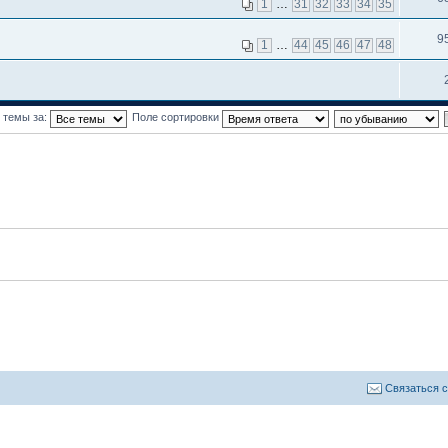
1
…
31
32
33
34
35
9
1
…
44
45
46
47
48
 темы за:
Поле сортировки
Связаться 