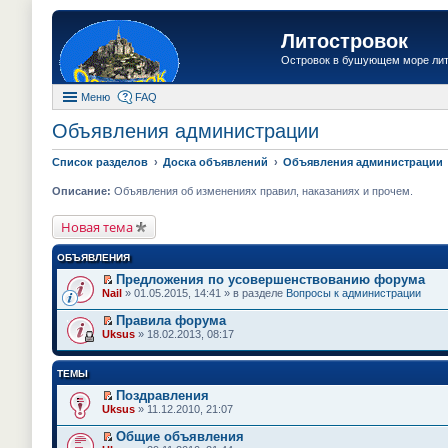
Литостровок
Островок в бушующем море ли
Меню
FAQ
Объявления администрации
Список разделов
Доска объявлений
Объявления администрации
Описание:
Объявления об изменениях правил, наказаниях и прочем.
Новая тема
ОБЪЯВЛЕНИЯ
Предложения по усовершенствованию форума
П
Nail
» 01.05.2015, 14:41 » в разделе
Вопросы к администрации
е
р
Правила форума
е
П
Uksus
» 18.02.2013, 08:17
й
е
т
р
и
е
ТЕМЫ
к
й
п
т
Поздравления
е
и
П
Uksus
» 11.12.2010, 21:07
р
к
е
в
п
р
о
Общие объявления
е
е
м
П