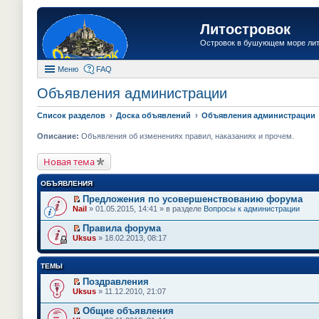
Литостровок
Островок в бушующем море ли
Меню
FAQ
Объявления администрации
Список разделов
Доска объявлений
Объявления администрации
Описание:
Объявления об изменениях правил, наказаниях и прочем.
Новая тема
ОБЪЯВЛЕНИЯ
Предложения по усовершенствованию форума
П
Nail
» 01.05.2015, 14:41 » в разделе
Вопросы к администрации
е
р
Правила форума
е
П
Uksus
» 18.02.2013, 08:17
й
е
т
р
и
е
ТЕМЫ
к
й
п
т
Поздравления
е
и
П
Uksus
» 11.12.2010, 21:07
р
к
е
в
п
р
о
Общие объявления
е
е
м
П