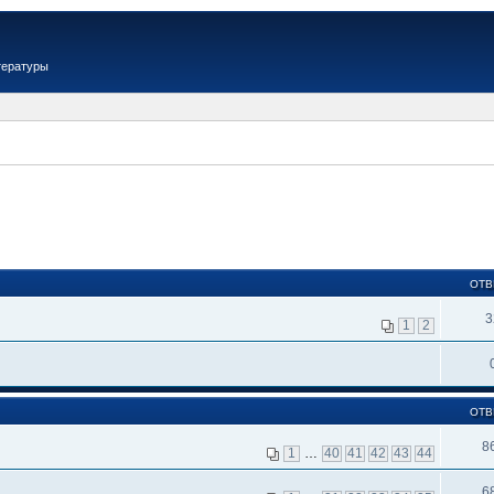
тературы
ОТВ
3
1
2
ОТВ
8
1
…
40
41
42
43
44
6