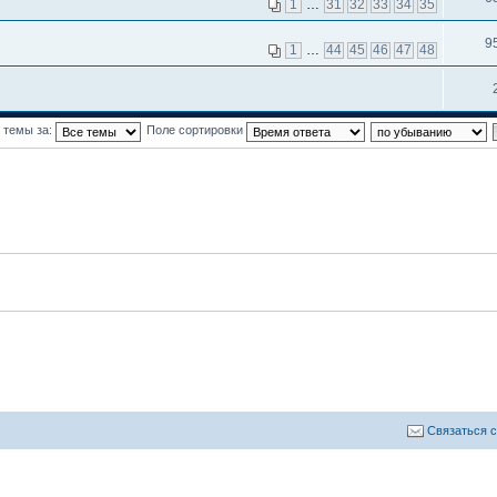
1
…
31
32
33
34
35
9
1
…
44
45
46
47
48
 темы за:
Поле сортировки
Связаться 