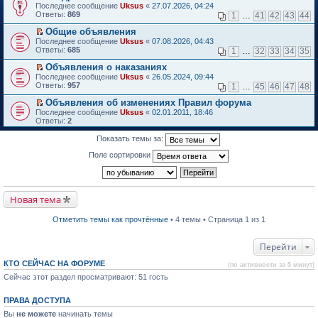
П
Последнее сообщение
о
Uksus
«
27.07.2026, 04:24
к
е
Ответы:
м
869
1
…
41
42
43
44
п
р
у
е
е
Общие объявления
н
р
й
П
е
Последнее сообщение
в
Uksus
«
07.08.2026, 04:43
т
е
п
Ответы:
о
685
1
…
32
33
34
35
и
р
р
м
к
е
о
Объявления о наказаниях
у
п
й
ч
П
н
Последнее сообщение
Uksus
«
26.05.2024, 09:44
е
т
и
е
е
Ответы:
957
1
…
45
46
47
48
р
и
т
р
п
в
к
а
е
р
Объявления об изменениях Правил форума
о
п
н
й
о
П
Последнее сообщение
Uksus
«
02.01.2011, 18:46
м
е
н
т
ч
е
Ответы:
2
у
р
о
и
и
р
н
в
м
к
т
е
Показать темы за:
е
о
у
п
а
й
п
м
с
е
н
т
Поле сортировки
р
у
о
р
н
и
о
н
о
в
о
к
ч
е
б
о
м
п
и
п
щ
м
у
е
т
р
е
у
с
р
Новая тема
а
о
н
н
о
в
н
ч
и
е
о
о
н
и
ю
п
Отметить темы как прочтённые
• 4 темы • Страница 1 из 1
б
м
о
т
р
щ
у
м
а
о
е
н
у
н
ч
Перейти
н
е
с
н
и
и
п
о
о
т
ю
КТО СЕЙЧАС НА ФОРУМЕ
р
(по активности за 5 минут)
о
м
а
о
б
Сейчас этот раздел просматривают: 51 гость
у
н
ч
щ
с
н
и
е
о
о
т
ПРАВА ДОСТУПА
н
о
м
а
и
б
у
Вы
не можете
начинать темы
н