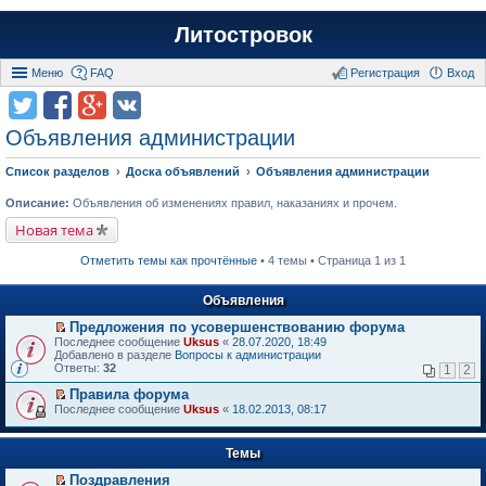
Литостровок
Меню
FAQ
Регистрация
Вход
Объявления администрации
Список разделов
Доска объявлений
Объявления администрации
Описание:
Объявления об изменениях правил, наказаниях и прочем.
Новая тема
Отметить темы как прочтённые
• 4 темы • Страница 1 из 1
Объявления
Предложения по усовершенствованию форума
П
Последнее сообщение
Uksus
«
28.07.2020, 18:49
е
Добавлено в разделе
Вопросы к администрации
р
Ответы:
32
1
2
е
й
Правила форума
т
П
Последнее сообщение
Uksus
«
18.02.2013, 08:17
и
е
к
р
п
е
Темы
е
й
р
т
Поздравления
в
и