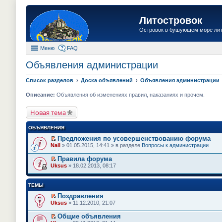
Литостровок
Островок в бушующем море ли
Меню
FAQ
Объявления администрации
Список разделов
Доска объявлений
Объявления администрации
Описание:
Объявления об изменениях правил, наказаниях и прочем.
Новая тема
ОБЪЯВЛЕНИЯ
Предложения по усовершенствованию форума
П
Nail
» 01.05.2015, 14:41 » в разделе
Вопросы к администрации
е
р
Правила форума
е
П
Uksus
» 18.02.2013, 08:17
й
е
т
р
и
е
ТЕМЫ
к
й
п
т
Поздравления
е
и
П
Uksus
» 11.12.2010, 21:07
р
к
е
в
п
р
о
Общие объявления
е
е
м
П