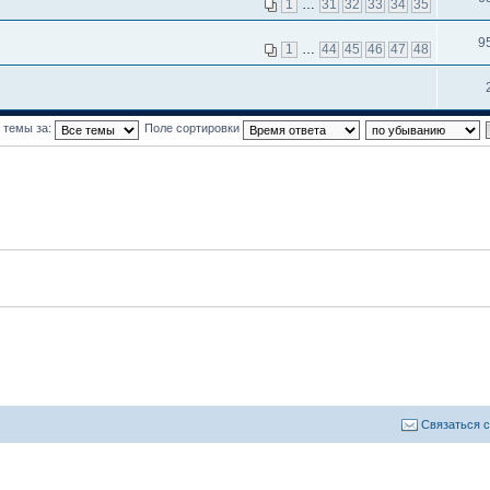
1
…
31
32
33
34
35
9
1
…
44
45
46
47
48
 темы за:
Поле сортировки
Связаться 