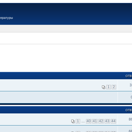
тературы
ОТВ
3
1
2
ОТВ
8
1
…
40
41
42
43
44
6