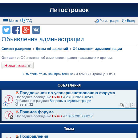
Литостровок
Меню
FAQ
Регистрация
Вход
Объявления администрации
Список разделов
Доска объявлений
Объявления администрации
Описание:
Объявления об изменениях правил, наказаниях и прочем.
Новая тема
Отметить темы как прочтённые
• 4 темы • Страница 1 из 1
Объявления
Предложения по усовершенствованию форума
П
Последнее сообщение
Uksus
«
28.07.2020, 18:49
е
Добавлено в разделе
Вопросы к администрации
р
Ответы:
32
1
2
е
й
Правила форума
т
П
Последнее сообщение
Uksus
«
18.02.2013, 08:17
и
е
к
р
п
е
Темы
е
й
р
т
Поздравления
в
и