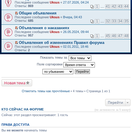
П
Последнее сообщение
о
Uksus
«
27.07.2026, 04:24
к
е
Ответы:
м
869
1
…
41
42
43
44
п
р
у
е
е
Общие объявления
н
р
й
П
е
Последнее сообщение
в
Uksus
«
Вчера, 04:43
т
е
п
Ответы:
о
685
1
…
32
33
34
35
и
р
р
м
к
е
о
Объявления о наказаниях
у
п
й
ч
П
н
Последнее сообщение
Uksus
«
26.05.2024, 09:44
е
т
и
е
е
Ответы:
957
1
…
45
46
47
48
р
и
т
р
п
в
к
а
е
р
Объявления об изменениях Правил форума
о
п
н
й
о
П
Последнее сообщение
Uksus
«
02.01.2011, 18:46
м
е
н
т
ч
е
Ответы:
2
у
р
о
и
и
р
н
в
м
к
т
е
Показать темы за:
е
о
у
п
а
й
п
м
с
е
н
т
Поле сортировки
р
у
о
р
н
и
о
н
о
в
о
к
ч
е
б
о
м
п
и
п
щ
м
у
е
т
р
е
у
с
р
Новая тема
а
о
н
н
о
в
н
ч
и
е
о
о
н
и
ю
п
Отметить темы как прочтённые
• 4 темы • Страница 1 из 1
б
м
о
т
р
щ
у
м
а
о
е
н
у
н
ч
Перейти
н
е
с
н
и
и
п
о
о
т
ю
КТО СЕЙЧАС НА ФОРУМЕ
р
(по активности за 5 минут)
о
м
а
о
б
Сейчас этот раздел просматривают: 1 гость
у
н
ч
щ
с
н
и
е
о
о
т
ПРАВА ДОСТУПА
н
о
м
а
и
б
у
Вы
не можете
начинать темы
н