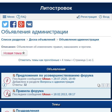
Литостровок
Меню
FAQ
Регистрация
Вход
Объявления администрации
Список разделов
Доска объявлений
Объявления администрации
Описание:
Объявления об изменениях правил, наказаниях и прочем.
Новая тема
Отметить темы как прочтённые
• 4 темы • Страница 1 из 1
Объявления
Предложения по усовершенствованию форума
П
Последнее сообщение
Uksus
«
28.07.2020, 18:49
е
Добавлено в разделе
Вопросы к администрации
р
Ответы:
32
1
2
е
й
Правила форума
т
П
Последнее сообщение
Uksus
«
18.02.2013, 08:17
и
е
к
р
п
е
Темы
е
й
р
т
Поздравления
в
и