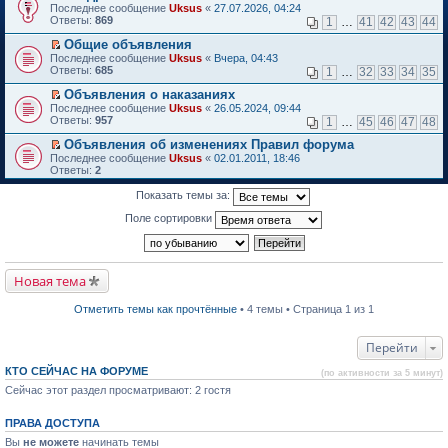
П
Последнее сообщение
о
Uksus
«
27.07.2026, 04:24
к
е
Ответы:
м
869
1
…
41
42
43
44
п
р
у
е
е
Общие объявления
н
р
й
П
е
Последнее сообщение
в
Uksus
«
Вчера, 04:43
т
е
п
Ответы:
о
685
1
…
32
33
34
35
и
р
р
м
к
е
о
Объявления о наказаниях
у
п
й
ч
П
н
Последнее сообщение
Uksus
«
26.05.2024, 09:44
е
т
и
е
е
Ответы:
957
1
…
45
46
47
48
р
и
т
р
п
в
к
а
е
р
Объявления об изменениях Правил форума
о
п
н
й
о
П
Последнее сообщение
Uksus
«
02.01.2011, 18:46
м
е
н
т
ч
е
Ответы:
2
у
р
о
и
и
р
н
в
м
к
т
е
Показать темы за:
е
о
у
п
а
й
п
м
с
е
н
т
Поле сортировки
р
у
о
р
н
и
о
н
о
в
о
к
ч
е
б
о
м
п
и
п
щ
м
у
е
т
р
е
у
с
р
Новая тема
а
о
н
н
о
в
н
ч
и
е
о
о
н
и
ю
п
Отметить темы как прочтённые
• 4 темы • Страница 1 из 1
б
м
о
т
р
щ
у
м
а
о
е
н
у
н
ч
Перейти
н
е
с
н
и
и
п
о
о
т
ю
КТО СЕЙЧАС НА ФОРУМЕ
р
(по активности за 5 минут)
о
м
а
о
б
Сейчас этот раздел просматривают: 2 гостя
у
н
ч
щ
с
н
и
е
о
о
т
ПРАВА ДОСТУПА
н
о
м
а
и
б
у
Вы
не можете
начинать темы
н