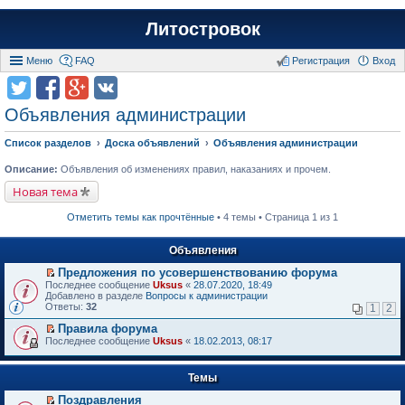
Литостровок
Меню
FAQ
Регистрация
Вход
Объявления администрации
Список разделов
Доска объявлений
Объявления администрации
Описание:
Объявления об изменениях правил, наказаниях и прочем.
Новая тема
Отметить темы как прочтённые
• 4 темы • Страница 1 из 1
Объявления
Предложения по усовершенствованию форума
П
Последнее сообщение
Uksus
«
28.07.2020, 18:49
е
Добавлено в разделе
Вопросы к администрации
р
Ответы:
32
1
2
е
й
Правила форума
т
П
Последнее сообщение
Uksus
«
18.02.2013, 08:17
и
е
к
р
п
е
Темы
е
й
р
т
Поздравления
в
и