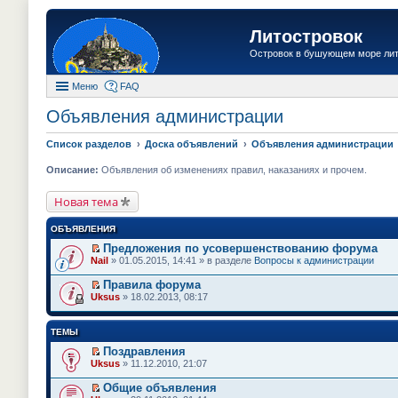
Литостровок
Островок в бушующем море ли
Меню
FAQ
Объявления администрации
Список разделов
Доска объявлений
Объявления администрации
Описание:
Объявления об изменениях правил, наказаниях и прочем.
Новая тема
ОБЪЯВЛЕНИЯ
Предложения по усовершенствованию форума
П
Nail
» 01.05.2015, 14:41 » в разделе
Вопросы к администрации
е
р
Правила форума
е
П
Uksus
» 18.02.2013, 08:17
й
е
т
р
и
е
ТЕМЫ
к
й
п
т
Поздравления
е
и
П
Uksus
» 11.12.2010, 21:07
р
к
е
в
п
р
о
Общие объявления
е
е
м
П