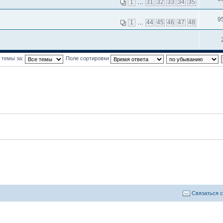
1
…
31
32
33
34
35
9
1
…
44
45
46
47
48
 темы за:
Поле сортировки
Связаться 