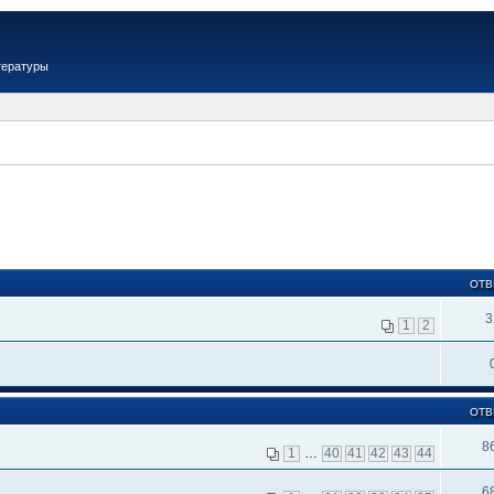
тературы
ОТВ
3
1
2
ОТВ
8
1
…
40
41
42
43
44
6