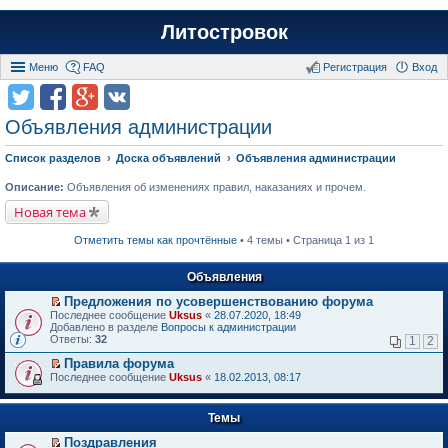
Литостровок
Меню
FAQ
Регистрация
Вход
Объявления администрации
Список разделов
Доска объявлений
Объявления администрации
Описание:
Объявления об изменениях правил, наказаниях и прочем.
Новая тема
Отметить темы как прочтённые
• 4 темы • Страница 1 из 1
Объявления
Предложения по усовершенствованию форума
П
Последнее сообщение
Uksus
«
28.07.2020, 18:49
е
Добавлено в разделе
Вопросы к администрации
р
Ответы:
32
1
2
е
й
Правила форума
т
П
Последнее сообщение
Uksus
«
18.02.2013, 08:17
и
е
к
р
п
е
Темы
е
й
р
т
Поздравления
в
и