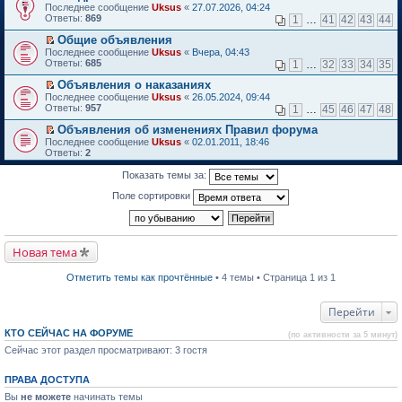
П
Последнее сообщение
о
Uksus
«
27.07.2026, 04:24
к
е
Ответы:
м
869
1
…
41
42
43
44
п
р
у
е
е
Общие объявления
н
р
й
П
е
Последнее сообщение
в
Uksus
«
Вчера, 04:43
т
е
п
Ответы:
о
685
1
…
32
33
34
35
и
р
р
м
к
е
о
Объявления о наказаниях
у
п
й
ч
П
н
Последнее сообщение
Uksus
«
26.05.2024, 09:44
е
т
и
е
е
Ответы:
957
1
…
45
46
47
48
р
и
т
р
п
в
к
а
е
р
Объявления об изменениях Правил форума
о
п
н
й
о
П
Последнее сообщение
Uksus
«
02.01.2011, 18:46
м
е
н
т
ч
е
Ответы:
2
у
р
о
и
и
р
н
в
м
к
т
е
Показать темы за:
е
о
у
п
а
й
п
м
с
е
н
т
Поле сортировки
р
у
о
р
н
и
о
н
о
в
о
к
ч
е
б
о
м
п
и
п
щ
м
у
е
т
р
е
у
с
р
Новая тема
а
о
н
н
о
в
н
ч
и
е
о
о
н
и
ю
п
Отметить темы как прочтённые
• 4 темы • Страница 1 из 1
б
м
о
т
р
щ
у
м
а
о
е
н
у
н
ч
Перейти
н
е
с
н
и
и
п
о
о
т
ю
КТО СЕЙЧАС НА ФОРУМЕ
р
(по активности за 5 минут)
о
м
а
о
б
Сейчас этот раздел просматривают: 3 гостя
у
н
ч
щ
с
н
и
е
о
о
т
ПРАВА ДОСТУПА
н
о
м
а
и
б
у
Вы
не можете
начинать темы
н