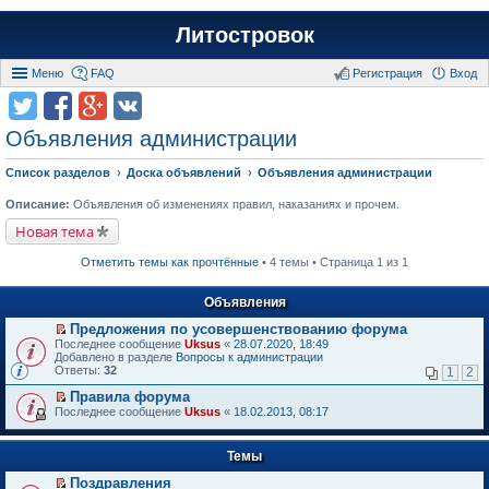
Литостровок
Меню
FAQ
Регистрация
Вход
Объявления администрации
Список разделов
Доска объявлений
Объявления администрации
Описание:
Объявления об изменениях правил, наказаниях и прочем.
Новая тема
Отметить темы как прочтённые
• 4 темы • Страница 1 из 1
Объявления
Предложения по усовершенствованию форума
П
Последнее сообщение
Uksus
«
28.07.2020, 18:49
е
Добавлено в разделе
Вопросы к администрации
р
Ответы:
32
1
2
е
й
Правила форума
т
П
Последнее сообщение
Uksus
«
18.02.2013, 08:17
и
е
к
р
п
е
Темы
е
й
р
т
Поздравления
в
и