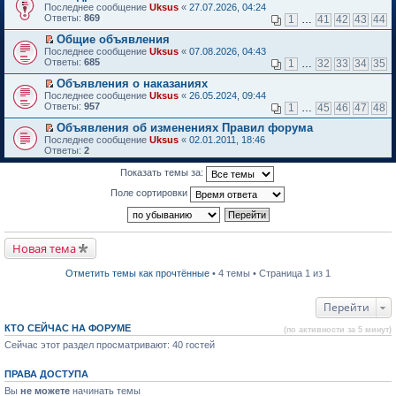
П
Последнее сообщение
о
Uksus
«
27.07.2026, 04:24
к
е
Ответы:
м
869
1
…
41
42
43
44
п
р
у
е
е
Общие объявления
н
р
й
П
е
Последнее сообщение
в
Uksus
«
07.08.2026, 04:43
т
е
п
Ответы:
о
685
1
…
32
33
34
35
и
р
р
м
к
е
о
Объявления о наказаниях
у
п
й
ч
П
н
Последнее сообщение
Uksus
«
26.05.2024, 09:44
е
т
и
е
е
Ответы:
957
1
…
45
46
47
48
р
и
т
р
п
в
к
а
е
р
Объявления об изменениях Правил форума
о
п
н
й
о
П
Последнее сообщение
Uksus
«
02.01.2011, 18:46
м
е
н
т
ч
е
Ответы:
2
у
р
о
и
и
р
н
в
м
к
т
е
Показать темы за:
е
о
у
п
а
й
п
м
с
е
н
т
Поле сортировки
р
у
о
р
н
и
о
н
о
в
о
к
ч
е
б
о
м
п
и
п
щ
м
у
е
т
р
е
у
с
р
Новая тема
а
о
н
н
о
в
н
ч
и
е
о
о
н
и
ю
п
Отметить темы как прочтённые
• 4 темы • Страница 1 из 1
б
м
о
т
р
щ
у
м
а
о
е
н
у
н
ч
Перейти
н
е
с
н
и
и
п
о
о
т
ю
КТО СЕЙЧАС НА ФОРУМЕ
р
(по активности за 5 минут)
о
м
а
о
б
Сейчас этот раздел просматривают: 40 гостей
у
н
ч
щ
с
н
и
е
о
о
т
ПРАВА ДОСТУПА
н
о
м
а
и
б
у
Вы
не можете
начинать темы
н