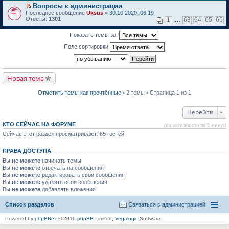
м
р
е
Вопросы к администрации
у
е
р
П
н
Последнее сообщение
й
Uksus
«
30.10.2020, 06:19
в
е
е
Ответы:
т
1301
о
1
…
63
64
65
66
р
п
и
м
е
р
к
у
Показать темы за:
й
о
п
н
т
ч
е
е
Поле сортировки
и
и
р
п
к
т
в
р
п
а
о
о
е
н
м
ч
р
н
у
и
Новая тема
в
о
н
т
о
м
е
а
м
у
п
Отметить темы как прочтённые
• 2 темы • Страница 1 из 1
н
у
с
р
н
н
о
о
о
е
о
ч
Перейти
м
п
б
и
у
р
щ
т
с
КТО СЕЙЧАС НА ФОРУМЕ
(по активности за 5 минут)
о
е
а
о
Сейчас этот раздел просматривают: 65 гостей
ч
н
н
о
и
и
н
б
т
ю
о
щ
ПРАВА ДОСТУПА
а
м
е
н
у
Вы
не можете
н
начинать темы
н
с
и
Вы
не можете
отвечать на сообщения
о
о
ю
Вы
не можете
редактировать свои сообщения
м
о
Вы
не можете
удалять свои сообщения
у
б
Вы
не можете
с
добавлять вложения
щ
о
е
о
н
Список разделов
Связаться с администрацией
б
и
щ
ю
Powered by
phpBBex
© 2016
phpBB
Limited,
Vegalogic
Software
е
н