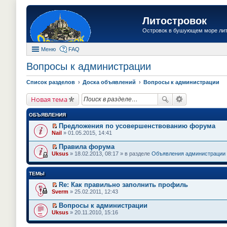
Литостровок
Островок в бушующем море ли
Меню
FAQ
Вопросы к администрации
Список разделов
Доска объявлений
Вопросы к администрации
Новая тема
ОБЪЯВЛЕНИЯ
Предложения по усовершенствованию форума
П
Nail
» 01.05.2015, 14:41
е
р
Правила форума
е
П
Uksus
» 18.02.2013, 08:17 » в разделе
Объявления администрации
й
е
т
р
и
е
ТЕМЫ
к
й
п
т
Re: Как правильно заполнить профиль
е
и
П
Sverm
» 25.02.2011, 12:43
р
к
е
в
п
р
о
Вопросы к администрации
е
е
м
П
Uksus
» 20.11.2010, 15:16
р
й
у
е
в
т
н
р
о
и