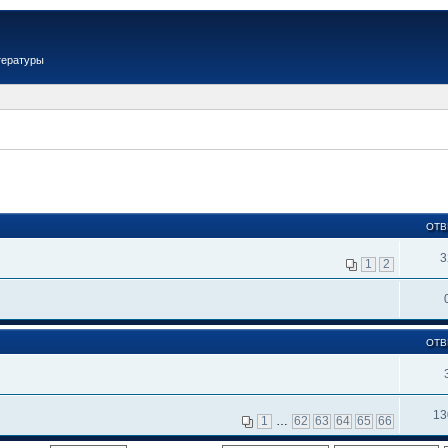
тературы
ОТВ
3
1
2
ОТВ
13
1
…
62
63
64
65
66