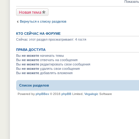
е
е
Показать
м
к
п
й
у
п
р
т
н
е
Новая тема
о
и
е
р
ч
к
п
в
и
п
р
Вернуться к списку разделов
о
т
е
о
м
а
р
ч
у
н
в
и
н
КТО СЕЙЧАС НА ФОРУМЕ
н
о
т
е
о
м
Сейчас этот раздел просматривают: 4 гостя
а
п
м
у
н
р
у
н
н
о
с
ПРАВА ДОСТУПА
е
о
ч
о
п
м
Вы
не можете
начинать темы
и
о
р
у
т
Вы
не можете
отвечать на сообщения
б
о
с
а
Вы
не можете
редактировать свои сообщения
щ
ч
о
н
е
и
Вы
не можете
удалять свои сообщения
о
н
н
т
Вы
не можете
добавлять вложения
б
о
и
а
щ
м
ю
н
е
у
н
н
Список разделов
с
о
и
о
м
ю
о
Powered by
phpBBex
© 2016
phpBB
Limited,
Vegalogic
Software
у
б
с
щ
о
е
о
н
б
и
щ
ю
е
н
и
ю