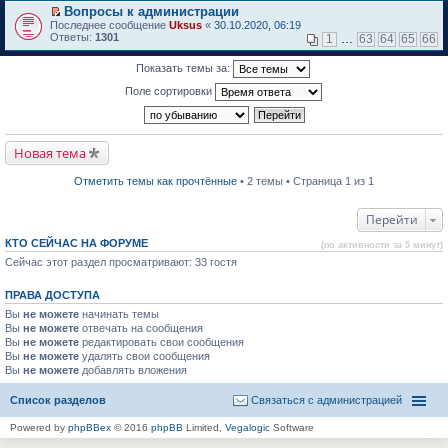
м
р
е
Вопросы к администрации
у
е
р
П
н
Последнее сообщение
й
Uksus
«
30.10.2020, 06:19
в
е
е
Ответы:
т
1301
о
1
…
63
64
65
66
р
п
и
м
е
р
к
у
Показать темы за:
й
о
п
н
т
ч
е
е
Поле сортировки
и
и
р
п
к
т
в
р
п
а
о
о
е
н
м
ч
р
н
у
и
Новая тема
в
о
н
т
о
м
е
а
м
у
п
Отметить темы как прочтённые
• 2 темы • Страница 1 из 1
н
у
с
р
н
н
о
о
о
е
о
ч
Перейти
м
п
б
и
у
р
щ
т
с
КТО СЕЙЧАС НА ФОРУМЕ
(по активности за 5 минут)
о
е
а
о
Сейчас этот раздел просматривают: 33 гостя
ч
н
н
о
и
и
н
б
т
ю
о
щ
ПРАВА ДОСТУПА
а
м
е
н
у
Вы
не можете
н
начинать темы
н
с
и
Вы
не можете
отвечать на сообщения
о
о
ю
Вы
не можете
редактировать свои сообщения
м
о
Вы
не можете
удалять свои сообщения
у
б
Вы
не можете
с
добавлять вложения
щ
о
е
о
н
Список разделов
Связаться с администрацией
б
и
щ
ю
Powered by
phpBBex
© 2016
phpBB
Limited,
Vegalogic
Software
е
н