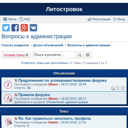
Литостровок
Меню
FAQ
Регистрация
Вход
Вопросы к администрации
Список разделов
Доска объявлений
Вопросы к администрации
Новая тема
Отметить темы как прочтённые
• 2 темы • Страница 1 из 1
Объявления
Предложения по усовершенствованию форума
П
Последнее сообщение
Uksus
«
28.07.2020, 18:49
е
Ответы:
32
1
2
р
е
Правила форума
й
П
Последнее сообщение
Uksus
«
18.02.2013, 08:17
т
е
Добавлено в разделе
Объявления администрации
и
р
к
е
п
Темы
й
е
т
р
Re: Как правильно заполнить профиль
и
в
П
к
Последнее сообщение
Sverm
«
29.02.2016, 17:42
о
е
п
Ответы:
3