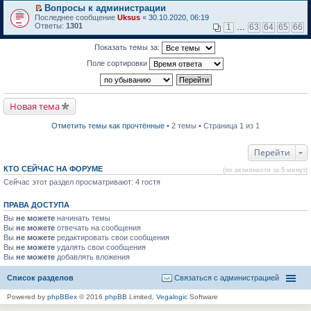
м
р
е
Вопросы к администрации
у
е
р
П
н
Последнее сообщение
й
Uksus
«
30.10.2020, 06:19
в
е
е
Ответы:
т
1301
о
1
…
63
64
65
66
р
п
и
м
е
р
к
у
Показать темы за:
й
о
п
н
т
ч
е
е
Поле сортировки
и
и
р
п
к
т
в
р
п
а
о
о
е
н
м
ч
р
н
у
и
Новая тема
в
о
н
т
о
м
е
а
м
у
п
Отметить темы как прочтённые
• 2 темы • Страница 1 из 1
н
у
с
р
н
н
о
о
о
е
о
ч
Перейти
м
п
б
и
у
р
щ
т
с
КТО СЕЙЧАС НА ФОРУМЕ
(по активности за 5 минут)
о
е
а
о
Сейчас этот раздел просматривают: 4 гостя
ч
н
н
о
и
и
н
б
т
ю
о
щ
ПРАВА ДОСТУПА
а
м
е
н
у
Вы
не можете
н
начинать темы
н
с
и
Вы
не можете
отвечать на сообщения
о
о
ю
Вы
не можете
редактировать свои сообщения
м
о
Вы
не можете
удалять свои сообщения
у
б
Вы
не можете
с
добавлять вложения
щ
о
е
о
н
Список разделов
Связаться с администрацией
б
и
щ
ю
Powered by
phpBBex
© 2016
phpBB
Limited,
Vegalogic
Software
е
н