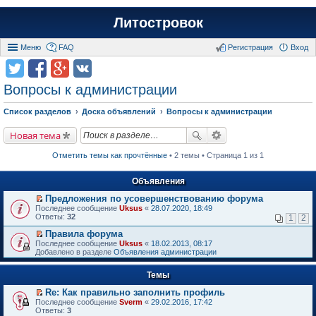
Литостровок
Меню
FAQ
Регистрация
Вход
Вопросы к администрации
Список разделов
Доска объявлений
Вопросы к администрации
Новая тема
Отметить темы как прочтённые
• 2 темы • Страница 1 из 1
Объявления
Предложения по усовершенствованию форума
П
Последнее сообщение
Uksus
«
28.07.2020, 18:49
е
Ответы:
32
1
2
р
е
Правила форума
й
П
Последнее сообщение
Uksus
«
18.02.2013, 08:17
т
е
Добавлено в разделе
Объявления администрации
и
р
к
е
п
Темы
й
е
т
р
Re: Как правильно заполнить профиль
и
в
П
к
Последнее сообщение
Sverm
«
29.02.2016, 17:42
о
е
п
Ответы:
3