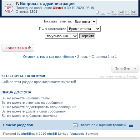
м
р
е
Вопросы к администрации
у
е
р
П
н
Последнее сообщение
й
Uksus
«
30.10.2020, 06:19
в
е
е
Ответы:
т
1301
о
1
…
63
64
65
66
р
п
и
м
е
р
к
у
Показать темы за:
й
о
п
н
т
ч
е
е
Поле сортировки
и
и
р
п
к
т
в
р
п
а
о
о
е
н
м
ч
р
н
у
и
Новая тема
в
о
н
т
о
м
е
а
м
у
п
Отметить темы как прочтённые
• 2 темы • Страница 1 из 1
н
у
с
р
н
н
о
о
о
е
о
ч
Перейти
м
п
б
и
у
р
щ
т
с
КТО СЕЙЧАС НА ФОРУМЕ
(по активности за 5 минут)
о
е
а
о
Сейчас этот раздел просматривают: 98 гостей
ч
н
н
о
и
и
н
б
т
ю
о
щ
ПРАВА ДОСТУПА
а
м
е
н
у
Вы
не можете
н
начинать темы
н
с
и
Вы
не можете
отвечать на сообщения
о
о
ю
Вы
не можете
редактировать свои сообщения
м
о
Вы
не можете
удалять свои сообщения
у
б
Вы
не можете
с
добавлять вложения
щ
о
е
о
н
Список разделов
Связаться с администрацией
б
и
щ
ю
Powered by
phpBBex
© 2016
phpBB
Limited,
Vegalogic
Software
е
н