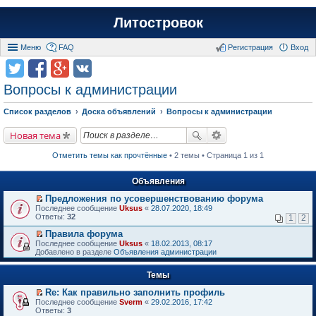
Литостровок
Меню
FAQ
Регистрация
Вход
Вопросы к администрации
Список разделов
Доска объявлений
Вопросы к администрации
Новая тема
Отметить темы как прочтённые
• 2 темы • Страница 1 из 1
Объявления
Предложения по усовершенствованию форума
П
Последнее сообщение
Uksus
«
28.07.2020, 18:49
е
Ответы:
32
1
2
р
е
Правила форума
й
П
Последнее сообщение
Uksus
«
18.02.2013, 08:17
т
е
Добавлено в разделе
Объявления администрации
и
р
к
е
п
Темы
й
е
т
р
Re: Как правильно заполнить профиль
и
в
П
к
Последнее сообщение
Sverm
«
29.02.2016, 17:42
о
е
п
Ответы:
3