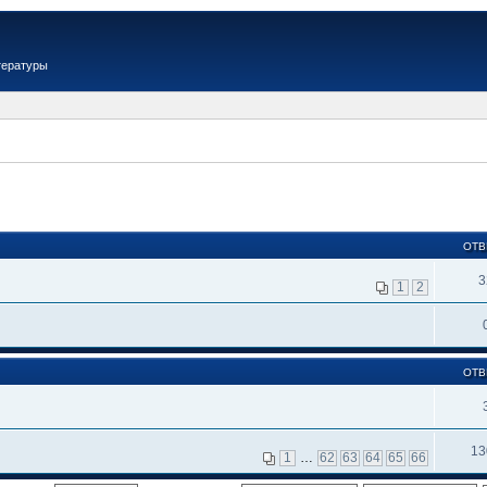
тературы
ОТВ
3
1
2
ОТВ
13
1
…
62
63
64
65
66