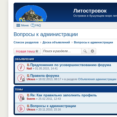
Литостровок
Островок в бушующем море ли
Меню
FAQ
Вопросы к администрации
Список разделов
Доска объявлений
Вопросы к администрации
Новая тема
ОБЪЯВЛЕНИЯ
Предложения по усовершенствованию форума
П
Nail
» 01.05.2015, 14:41
е
р
Правила форума
е
П
Uksus
» 18.02.2013, 08:17 » в разделе
Объявления администрации
й
е
т
р
и
е
ТЕМЫ
к
й
п
т
Re: Как правильно заполнить профиль
е
и
П
Sverm
» 25.02.2011, 12:43
р
к
е
в
п
р
о
Вопросы к администрации
е
е
м
П
Uksus
» 20.11.2010, 15:16
р
й
у
е
в
т
н
р
о
и