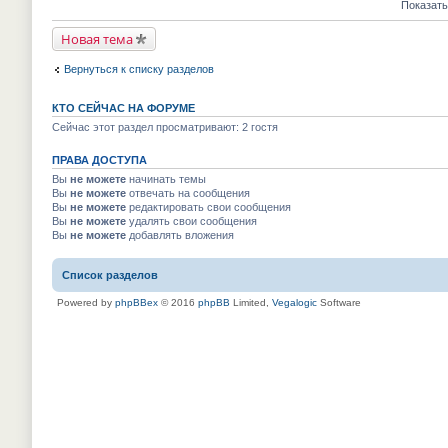
е
е
Показать
м
к
п
й
у
п
р
т
н
е
Новая тема
о
и
е
р
ч
к
п
в
и
п
р
Вернуться к списку разделов
о
т
е
о
м
а
р
ч
у
н
в
и
н
КТО СЕЙЧАС НА ФОРУМЕ
н
о
т
е
о
м
Сейчас этот раздел просматривают: 2 гостя
а
п
м
у
н
р
у
н
н
о
с
ПРАВА ДОСТУПА
е
о
ч
о
п
м
Вы
не можете
начинать темы
и
о
р
у
т
Вы
не можете
отвечать на сообщения
б
о
с
а
Вы
не можете
редактировать свои сообщения
щ
ч
о
н
е
и
Вы
не можете
удалять свои сообщения
о
н
н
т
Вы
не можете
добавлять вложения
б
о
и
а
щ
м
ю
н
е
у
н
н
Список разделов
с
о
и
о
м
ю
о
Powered by
phpBBex
© 2016
phpBB
Limited,
Vegalogic
Software
у
б
с
щ
о
е
о
н
б
и
щ
ю
е
н
и
ю