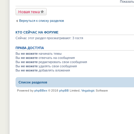
е
е
Показать
м
к
п
й
у
п
р
т
н
е
Новая тема
о
и
е
р
ч
к
п
в
и
п
р
Вернуться к списку разделов
о
т
е
о
м
а
р
ч
у
н
в
и
н
КТО СЕЙЧАС НА ФОРУМЕ
н
о
т
е
о
м
Сейчас этот раздел просматривают: 3 гостя
а
п
м
у
н
р
у
н
н
о
с
ПРАВА ДОСТУПА
е
о
ч
о
п
м
Вы
не можете
начинать темы
и
о
р
у
т
Вы
не можете
отвечать на сообщения
б
о
с
а
Вы
не можете
редактировать свои сообщения
щ
ч
о
н
е
и
Вы
не можете
удалять свои сообщения
о
н
н
т
Вы
не можете
добавлять вложения
б
о
и
а
щ
м
ю
н
е
у
н
н
Список разделов
с
о
и
о
м
ю
о
Powered by
phpBBex
© 2016
phpBB
Limited,
Vegalogic
Software
у
б
с
щ
о
е
о
н
б
и
щ
ю
е
н
и
ю