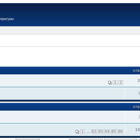
тературы
ОТВ
3
1
2
ОТВ
13
1
…
62
63
64
65
66