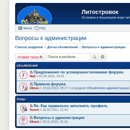
Литостровок
Островок в бушующем море ли
Меню
FAQ
Вопросы к администрации
Список разделов
Доска объявлений
Вопросы к администрации
Новая тема
ОБЪЯВЛЕНИЯ
Предложения по усовершенствованию форума
П
Nail
» 01.05.2015, 14:41
е
р
Правила форума
е
П
Uksus
» 18.02.2013, 08:17 » в разделе
Объявления администрации
й
е
т
р
и
е
ТЕМЫ
к
й
п
т
Re: Как правильно заполнить профиль
е
и
П
Sverm
» 25.02.2011, 12:43
р
к
е
в
п
р
о
Вопросы к администрации
е
е
м
П
Uksus
» 20.11.2010, 15:16
р
й
у
е
в
т
н
р
о
и