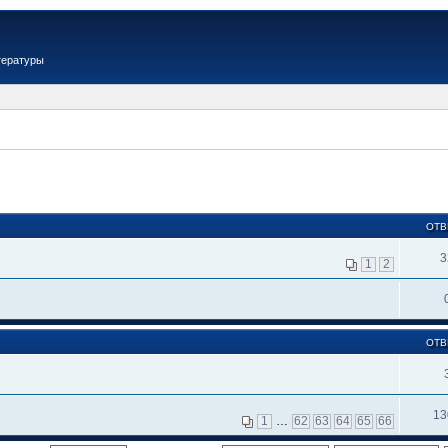
тературы
ОТВ
3
1
2
ОТВ
13
1
…
62
63
64
65
66