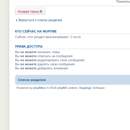
е
е
Показать
м
к
п
й
у
п
р
т
н
е
Новая тема
о
и
е
р
ч
к
п
в
и
п
р
Вернуться к списку разделов
о
т
е
о
м
а
р
ч
у
н
в
и
н
КТО СЕЙЧАС НА ФОРУМЕ
н
о
т
е
о
м
Сейчас этот раздел просматривают: 2 гостя
а
п
м
у
н
р
у
н
н
о
с
ПРАВА ДОСТУПА
е
о
ч
о
п
м
Вы
не можете
начинать темы
и
о
р
у
т
Вы
не можете
отвечать на сообщения
б
о
с
а
Вы
не можете
редактировать свои сообщения
щ
ч
о
н
е
и
Вы
не можете
удалять свои сообщения
о
н
н
т
Вы
не можете
добавлять вложения
б
о
и
а
щ
м
ю
н
е
у
н
н
Список разделов
с
о
и
о
м
ю
о
Powered by
phpBBex
© 2016
phpBB
Limited,
Vegalogic
Software
у
б
с
щ
о
е
о
н
б
и
щ
ю
е
н
и
ю