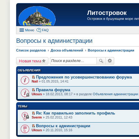
Литостровок
Островок в бушующем море ли
Меню
FAQ
Вопросы к администрации
Список разделов
Доска объявлений
Вопросы к администрации
Новая тема
ОБЪЯВЛЕНИЯ
Предложения по усовершенствованию форума
П
Nail
» 01.05.2015, 14:41
е
р
Правила форума
е
П
Uksus
» 18.02.2013, 08:17 » в разделе
Объявления администрации
й
е
т
р
и
е
ТЕМЫ
к
й
п
т
Re: Как правильно заполнить профиль
е
и
П
Sverm
» 25.02.2011, 12:43
р
к
е
в
п
р
о
Вопросы к администрации
е
е
м
П
Uksus
» 20.11.2010, 15:16
р
й
у
е
в
т
н
р
о
и