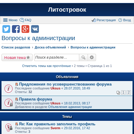
Литостровок
Меню
FAQ
Регистрация
Вход
Вопросы к администрации
Список разделов
Доска объявлений
Вопросы к администрации
Новая тема
Отметить темы как прочтённые
• 2 темы • Страница 1 из 1
Объявления
Предложения по усовершенствованию форума
П
Последнее сообщение
Uksus
«
28.07.2020, 18:49
е
Ответы:
32
1
2
р
е
Правила форума
й
П
Последнее сообщение
Uksus
«
18.02.2013, 08:17
т
е
Добавлено в разделе
Объявления администрации
и
р
к
е
п
Темы
й
е
т
р
Re: Как правильно заполнить профиль
и
в
П
к
Последнее сообщение
Sverm
«
29.02.2016, 17:42
о
е
п
Ответы:
3