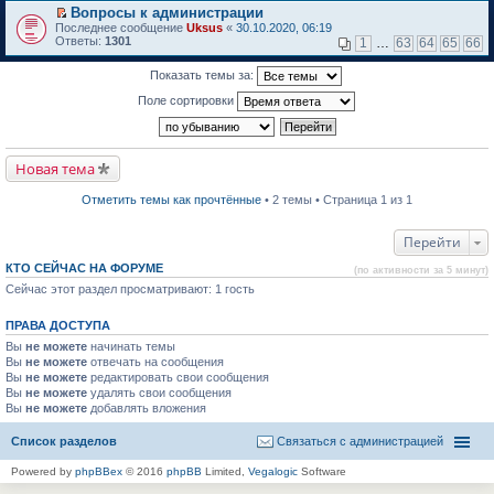
м
р
е
Вопросы к администрации
у
е
р
П
н
Последнее сообщение
й
Uksus
«
30.10.2020, 06:19
в
е
е
Ответы:
т
1301
о
1
…
63
64
65
66
р
п
и
м
е
р
к
у
Показать темы за:
й
о
п
н
т
ч
е
е
Поле сортировки
и
и
р
п
к
т
в
р
п
а
о
о
е
н
м
ч
р
н
у
и
Новая тема
в
о
н
т
о
м
е
а
м
у
п
Отметить темы как прочтённые
• 2 темы • Страница 1 из 1
н
у
с
р
н
н
о
о
о
е
о
ч
Перейти
м
п
б
и
у
р
щ
т
с
КТО СЕЙЧАС НА ФОРУМЕ
(по активности за 5 минут)
о
е
а
о
Сейчас этот раздел просматривают: 1 гость
ч
н
н
о
и
и
н
б
т
ю
о
щ
ПРАВА ДОСТУПА
а
м
е
н
у
Вы
не можете
н
начинать темы
н
с
и
Вы
не можете
отвечать на сообщения
о
о
ю
Вы
не можете
редактировать свои сообщения
м
о
Вы
не можете
удалять свои сообщения
у
б
Вы
не можете
с
добавлять вложения
щ
о
е
о
н
Список разделов
Связаться с администрацией
б
и
щ
ю
Powered by
phpBBex
© 2016
phpBB
Limited,
Vegalogic
Software
е
н