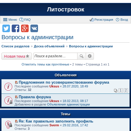
Литостровок
Меню
FAQ
Регистрация
Вход
Вопросы к администрации
Список разделов
Доска объявлений
Вопросы к администрации
Новая тема
Отметить темы как прочтённые
• 2 темы • Страница 1 из 1
Объявления
Предложения по усовершенствованию форума
П
Последнее сообщение
Uksus
«
28.07.2020, 18:49
е
Ответы:
32
1
2
р
е
Правила форума
й
П
Последнее сообщение
Uksus
«
18.02.2013, 08:17
т
е
Добавлено в разделе
Объявления администрации
и
р
к
е
п
Темы
й
е
т
р
Re: Как правильно заполнить профиль
и
в
П
к
Последнее сообщение
Sverm
«
29.02.2016, 17:42
о
е
п
Ответы:
3