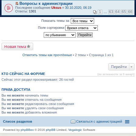
м
р
е
Вопросы к администрации
у
е
р
П
н
Последнее сообщение
й
Uksus
«
30.10.2020, 06:19
в
е
е
Ответы:
т
1301
о
1
…
63
64
65
66
р
п
и
м
е
р
к
у
Показать темы за:
й
о
п
н
т
ч
е
е
Поле сортировки
и
и
р
п
к
т
в
р
п
а
о
о
е
н
м
ч
р
н
у
и
Новая тема
в
о
н
т
о
м
е
а
м
у
п
Отметить темы как прочтённые
• 2 темы • Страница 1 из 1
н
у
с
р
н
н
о
о
о
е
о
ч
Перейти
м
п
б
и
у
р
щ
т
с
КТО СЕЙЧАС НА ФОРУМЕ
(по активности за 5 минут)
о
е
а
о
Сейчас этот раздел просматривают: 26 гостей
ч
н
н
о
и
и
н
б
т
ю
о
щ
ПРАВА ДОСТУПА
а
м
е
н
у
Вы
не можете
н
начинать темы
н
с
и
Вы
не можете
отвечать на сообщения
о
о
ю
Вы
не можете
редактировать свои сообщения
м
о
Вы
не можете
удалять свои сообщения
у
б
Вы
не можете
с
добавлять вложения
щ
о
е
о
н
Список разделов
Связаться с администрацией
б
и
щ
ю
Powered by
phpBBex
© 2016
phpBB
Limited,
Vegalogic
Software
е
н