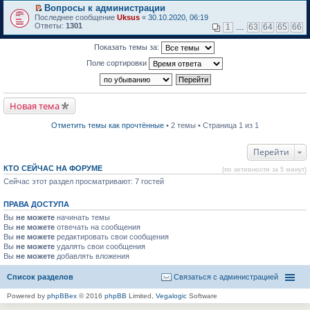
м
р
е
Вопросы к администрации
у
е
р
П
н
Последнее сообщение
й
Uksus
«
30.10.2020, 06:19
в
е
е
Ответы:
т
1301
о
1
…
63
64
65
66
р
п
и
м
е
р
к
у
Показать темы за:
й
о
п
н
т
ч
е
е
Поле сортировки
и
и
р
п
к
т
в
р
п
а
о
о
е
н
м
ч
р
н
у
и
Новая тема
в
о
н
т
о
м
е
а
м
у
п
Отметить темы как прочтённые
• 2 темы • Страница 1 из 1
н
у
с
р
н
н
о
о
о
е
о
ч
Перейти
м
п
б
и
у
р
щ
т
с
КТО СЕЙЧАС НА ФОРУМЕ
(по активности за 5 минут)
о
е
а
о
Сейчас этот раздел просматривают: 7 гостей
ч
н
н
о
и
и
н
б
т
ю
о
щ
ПРАВА ДОСТУПА
а
м
е
н
у
Вы
не можете
н
начинать темы
н
с
и
Вы
не можете
отвечать на сообщения
о
о
ю
Вы
не можете
редактировать свои сообщения
м
о
Вы
не можете
удалять свои сообщения
у
б
Вы
не можете
с
добавлять вложения
щ
о
е
о
н
Список разделов
Связаться с администрацией
б
и
щ
ю
Powered by
phpBBex
© 2016
phpBB
Limited,
Vegalogic
Software
е
н