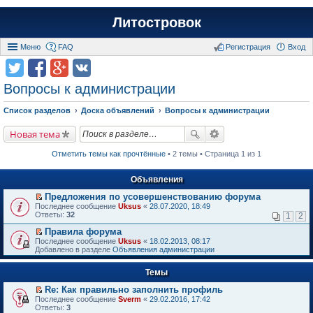
Литостровок
Меню
FAQ
Регистрация
Вход
Вопросы к администрации
Список разделов
Доска объявлений
Вопросы к администрации
Новая тема
Отметить темы как прочтённые
• 2 темы • Страница 1 из 1
Объявления
Предложения по усовершенствованию форума
П
Последнее сообщение
Uksus
«
28.07.2020, 18:49
е
Ответы:
32
1
2
р
е
Правила форума
й
П
Последнее сообщение
Uksus
«
18.02.2013, 08:17
т
е
Добавлено в разделе
Объявления администрации
и
р
к
е
п
Темы
й
е
т
р
Re: Как правильно заполнить профиль
и
в
П
к
Последнее сообщение
Sverm
«
29.02.2016, 17:42
о
е
п
Ответы:
3