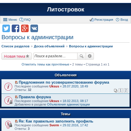
Литостровок
Меню
FAQ
Регистрация
Вход
Вопросы к администрации
Список разделов
Доска объявлений
Вопросы к администрации
Новая тема
Отметить темы как прочтённые
• 2 темы • Страница 1 из 1
Объявления
Предложения по усовершенствованию форума
П
Последнее сообщение
Uksus
«
28.07.2020, 18:49
е
Ответы:
32
1
2
р
е
Правила форума
й
П
Последнее сообщение
Uksus
«
18.02.2013, 08:17
т
е
Добавлено в разделе
Объявления администрации
и
р
к
е
п
Темы
й
е
т
р
Re: Как правильно заполнить профиль
и
в
П
к
Последнее сообщение
Sverm
«
29.02.2016, 17:42
о
е
п
Ответы:
3