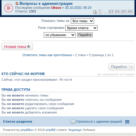
м
р
е
Вопросы к администрации
у
е
р
П
н
Последнее сообщение
й
Uksus
«
30.10.2020, 06:19
в
е
е
Ответы:
т
1301
о
1
…
63
64
65
66
р
п
и
м
е
р
к
у
Показать темы за:
й
о
п
н
т
ч
е
е
Поле сортировки
и
и
р
п
к
т
в
р
п
а
о
о
е
н
м
ч
р
н
у
и
Новая тема
в
о
н
т
о
м
е
а
м
у
п
Отметить темы как прочтённые
• 2 темы • Страница 1 из 1
н
у
с
р
н
н
о
о
о
е
о
ч
Перейти
м
п
б
и
у
р
щ
т
с
КТО СЕЙЧАС НА ФОРУМЕ
(по активности за 5 минут)
о
е
а
о
Сейчас этот раздел просматривают: 44 гостя
ч
н
н
о
и
и
н
б
т
ю
о
щ
ПРАВА ДОСТУПА
а
м
е
н
у
Вы
не можете
н
начинать темы
н
с
и
Вы
не можете
отвечать на сообщения
о
о
ю
Вы
не можете
редактировать свои сообщения
м
о
Вы
не можете
удалять свои сообщения
у
б
Вы
не можете
с
добавлять вложения
щ
о
е
о
н
Список разделов
Связаться с администрацией
б
и
щ
ю
Powered by
phpBBex
© 2016
phpBB
Limited,
Vegalogic
Software
е
н