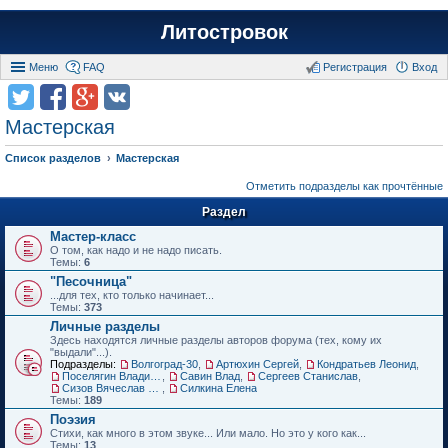
Литостровок
Меню
FAQ
Регистрация
Вход
Мастерская
Список разделов
Мастерская
Отметить подразделы как прочтённые
Раздел
Мастер-класс
О том, как надо и не надо писать.
Темы:
6
"Песочница"
...для тех, кто только начинает...
Темы:
373
Личные разделы
Здесь находятся личные разделы авторов форума (тех, кому их
"выдали"...).
Подразделы:
Волгоград-30
,
Артюхин Сергей
,
Кондратьев Леонид
,
Поселягин Владимир
,
Савин Влад
,
Сергеев Станислав
,
Сизов Вячеслав Николаевич.
,
Силкина Елена
Темы:
189
Поэзия
Стихи, как много в этом звуке... Или мало. Но это у кого как...
Темы:
13