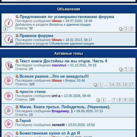
Объявления
Предложения по усовершенствованию форума
П
Последнее сообщение
Uksus
«
28.07.2020, 18:49
е
Добавлено в разделе
Вопросы к администрации
р
Ответы:
32
1
2
е
й
Правила форума
т
П
Последнее сообщение
Uksus
«
18.02.2013, 08:17
и
е
Добавлено в разделе
Объявления администрации
к
р
п
е
е
Активные темы
й
р
т
в
Текст книги Достойны ли мы отцов. Часть 4
и
о
П
к
Последнее сообщение
stasvirus
«
01.12.2011, 04:15
м
е
п
Ответы:
24
1
2
у
р
е
н
е
р
Всякое разное...Это не анекдоты!!!
е
й
в
П
Последнее сообщение
Uksus
«
Вчера, 03:46
п
т
о
е
Ответы:
325
1
…
14
15
16
17
р
и
м
р
о
к
у
е
просто стихи
ч
п
н
й
П
Последнее сообщение
urri-a
«
12.05.2026, 09:48
и
е
е
т
е
Ответы:
189
1
…
7
8
9
10
т
р
п
и
р
а
в
р
к
е
Магик. Книга третья. Победитель. (Черновик).
н
о
о
п
й
П
Последнее сообщение
Владимир_1
«
09.05.2026, 07:15
н
м
ч
е
т
е
Ответы:
10
о
у
и
р
и
р
м
н
т
в
Герой
к
е
у
е
а
о
П
п
Последнее сообщение
й
леликМ
«
23.03.2026, 18:55
с
п
н
м
е
е
т
о
р
н
у
р
р
и
Божественная кухня от А до Я
о
о
о
н
е
в
к
П