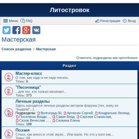
Литостровок
Меню
FAQ
Регистрация
Вход
Мастерская
Список разделов
Мастерская
Отметить подразделы как прочтённые
Раздел
Мастер-класс
О том, как надо и не надо писать.
Темы:
6
"Песочница"
...для тех, кто только начинает...
Темы:
373
Личные разделы
Здесь находятся личные разделы авторов форума (тех, кому их
"выдали"...).
Подразделы:
Волгоград-30
,
Артюхин Сергей
,
Кондратьев Леонид
,
Поселягин Владимир
,
Савин Влад
,
Сергеев Станислав
,
Сизов Вячеслав Николаевич.
,
Силкина Елена
Темы:
189
Поэзия
Стихи, как много в этом звуке... Или мало. Но это у кого как...
Темы:
13