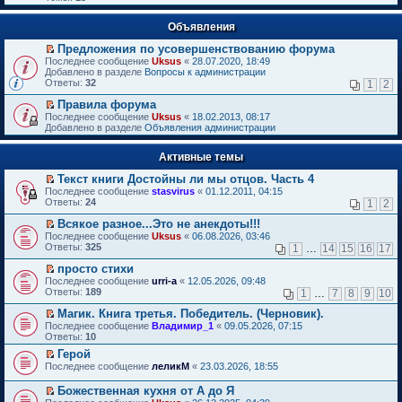
Объявления
Предложения по усовершенствованию форума
П
Последнее сообщение
Uksus
«
28.07.2020, 18:49
е
Добавлено в разделе
Вопросы к администрации
р
Ответы:
32
1
2
е
й
Правила форума
т
П
Последнее сообщение
Uksus
«
18.02.2013, 08:17
и
е
Добавлено в разделе
Объявления администрации
к
р
п
е
е
Активные темы
й
р
т
в
Текст книги Достойны ли мы отцов. Часть 4
и
о
П
к
Последнее сообщение
stasvirus
«
01.12.2011, 04:15
м
е
п
Ответы:
24
1
2
у
р
е
н
е
р
Всякое разное...Это не анекдоты!!!
е
й
в
П
Последнее сообщение
Uksus
«
06.08.2026, 03:46
п
т
о
е
Ответы:
325
1
…
14
15
16
17
р
и
м
р
о
к
у
е
просто стихи
ч
п
н
й
П
Последнее сообщение
urri-a
«
12.05.2026, 09:48
и
е
е
т
е
Ответы:
189
1
…
7
8
9
10
т
р
п
и
р
а
в
р
к
е
Магик. Книга третья. Победитель. (Черновик).
н
о
о
п
й
П
Последнее сообщение
Владимир_1
«
09.05.2026, 07:15
н
м
ч
е
т
е
Ответы:
10
о
у
и
р
и
р
м
н
т
в
Герой
к
е
у
е
а
о
П
п
Последнее сообщение
й
леликМ
«
23.03.2026, 18:55
с
п
н
м
е
е
т
о
р
н
у
р
р
и
Божественная кухня от А до Я
о
о
о
н
е
в
к
П