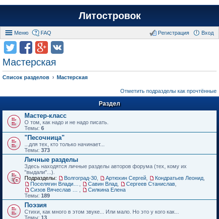
Литостровок
Меню
FAQ
Регистрация
Вход
Мастерская
Список разделов
Мастерская
Отметить подразделы как прочтённые
Раздел
Мастер-класс
О том, как надо и не надо писать.
Темы:
6
"Песочница"
...для тех, кто только начинает...
Темы:
373
Личные разделы
Здесь находятся личные разделы авторов форума (тех, кому их
"выдали"...).
Подразделы:
Волгоград-30
,
Артюхин Сергей
,
Кондратьев Леонид
,
Поселягин Владимир
,
Савин Влад
,
Сергеев Станислав
,
Сизов Вячеслав Николаевич.
,
Силкина Елена
Темы:
189
Поэзия
Стихи, как много в этом звуке... Или мало. Но это у кого как...
Темы:
13