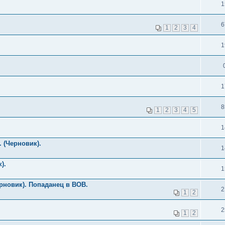
1
6
1
2
3
4
1
1
8
1
2
3
4
5
1
 (Черновик).
1
).
1
рновик). Попаданец в ВОВ.
2
1
2
2
1
2