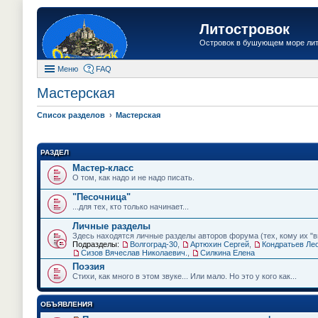
Литостровок
Островок в бушующем море ли
Меню
FAQ
Мастерская
Список разделов
Мастерская
РАЗДЕЛ
Мастер-класс
О том, как надо и не надо писать.
"Песочница"
...для тех, кто только начинает...
Личные разделы
Здесь находятся личные разделы авторов форума (тех, кому их "вы
Подразделы:
Волгоград-30
,
Артюхин Сергей
,
Кондратьев Ле
Сизов Вячеслав Николаевич.
,
Силкина Елена
Поэзия
Стихи, как много в этом звуке... Или мало. Но это у кого как...
ОБЪЯВЛЕНИЯ