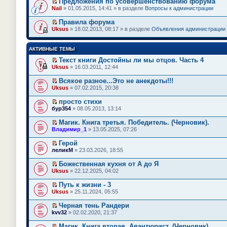
Предложения по усовершенствованию форума
П
Nail
» 01.05.2015, 14:41 » в разделе
Вопросы к администрации
е
р
Правила форума
е
П
Uksus
» 18.02.2013, 08:17 » в разделе
Объявления администрации
й
е
т
р
и
е
АКТИВНЫЕ ТЕМЫ
к
й
п
т
Текст книги Достойны ли мы отцов. Часть 4
е
и
П
Uksus
» 16.03.2011, 12:44
р
к
е
в
п
р
о
Всякое разное...Это не анекдоты!!!
е
е
м
П
Uksus
» 07.02.2015, 20:38
р
й
у
е
в
т
н
р
о
просто стихи
и
е
е
м
П
к
бур354
» 08.05.2013, 13:14
п
й
у
е
п
р
т
н
р
е
Магик. Книга третья. Победитель. (Черновик).
о
и
е
е
р
П
ч
к
Владимир_1
» 13.05.2025, 07:26
п
й
в
е
и
п
р
т
о
р
т
е
Герой
о
и
м
е
а
р
П
ч
к
леликМ
» 23.03.2026, 18:55
у
й
н
в
е
и
п
н
т
н
о
р
т
е
е
Божественная кухня от А до Я
и
о
м
е
а
р
п
П
к
Uksus
м
» 22.12.2025, 04:02
у
й
н
в
р
е
п
у
н
т
н
о
о
р
е
с
е
Путь к жизни - 3
и
о
м
ч
е
р
о
п
П
к
Uksus
м
» 25.11.2024, 05:55
у
и
й
в
о
р
е
п
у
н
т
т
о
б
о
р
е
с
е
Черная тень Рандери
а
и
м
щ
ч
е
р
о
п
П
н
к
kvv32
» 02.02.2020, 21:37
у
е
и
й
в
о
р
е
н
п
н
н
т
т
о
б
о
р
о
е
е
и
Магик. Книга вторая. Авантюрист. (Черновик).
а
и