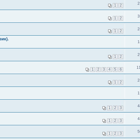
2
1
2
3
1
2
2
1
2
вик).
1
2
1
2
1
1
2
3
4
5
6
2
1
2
1
4
1
2
3
4
1
2
3
5
1
2
3