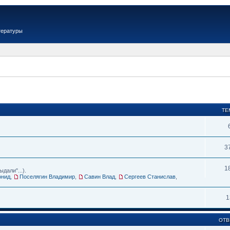
тературы
ТЕ
3
1
дали"...).
онид
,
Поселягин Владимир
,
Савин Влад
,
Сергеев Станислав
,
1
ОТВ