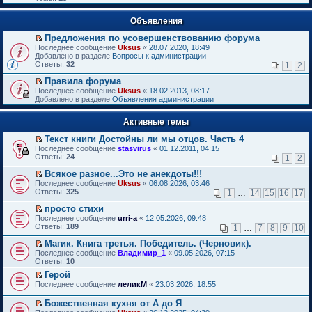
Объявления
Предложения по усовершенствованию форума
П
Последнее сообщение
Uksus
«
28.07.2020, 18:49
е
Добавлено в разделе
Вопросы к администрации
р
Ответы:
32
1
2
е
й
Правила форума
т
П
Последнее сообщение
Uksus
«
18.02.2013, 08:17
и
е
Добавлено в разделе
Объявления администрации
к
р
п
е
е
Активные темы
й
р
т
в
Текст книги Достойны ли мы отцов. Часть 4
и
о
П
к
Последнее сообщение
stasvirus
«
01.12.2011, 04:15
м
е
п
Ответы:
24
1
2
у
р
е
н
е
р
Всякое разное...Это не анекдоты!!!
е
й
в
П
Последнее сообщение
Uksus
«
06.08.2026, 03:46
п
т
о
е
Ответы:
325
1
…
14
15
16
17
р
и
м
р
о
к
у
е
просто стихи
ч
п
н
й
П
Последнее сообщение
urri-a
«
12.05.2026, 09:48
и
е
е
т
е
Ответы:
189
1
…
7
8
9
10
т
р
п
и
р
а
в
р
к
е
Магик. Книга третья. Победитель. (Черновик).
н
о
о
п
й
П
Последнее сообщение
Владимир_1
«
09.05.2026, 07:15
н
м
ч
е
т
е
Ответы:
10
о
у
и
р
и
р
м
н
т
в
Герой
к
е
у
е
а
о
П
п
Последнее сообщение
й
леликМ
«
23.03.2026, 18:55
с
п
н
м
е
е
т
о
р
н
у
р
р
и
Божественная кухня от А до Я
о
о
о
н
е
в
к
П