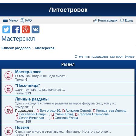
Литостровок
Меню
FAQ
Регистрация
Вход
Мастерская
Список разделов
Мастерская
Отметить подразделы как прочтённые
Раздел
Мастер-класс
О том, как надо и не надо писать.
Темы:
6
"Песочница"
...для тех, кто только начинает...
Темы:
373
Личные разделы
Здесь находятся личные разделы авторов форума (тех, кому их
"выдали"...).
Подразделы:
Волгоград-30
,
Артюхин Сергей
,
Кондратьев Леонид
,
Поселягин Владимир
,
Савин Влад
,
Сергеев Станислав
,
Сизов Вячеслав Николаевич.
,
Силкина Елена
Темы:
189
Поэзия
Стихи, как много в этом звуке... Или мало. Но это у кого как...
Темы:
13