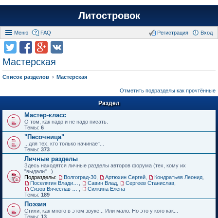
Литостровок
Меню
FAQ
Регистрация
Вход
Мастерская
Список разделов
Мастерская
Отметить подразделы как прочтённые
Раздел
Мастер-класс
О том, как надо и не надо писать.
Темы:
6
"Песочница"
...для тех, кто только начинает...
Темы:
373
Личные разделы
Здесь находятся личные разделы авторов форума (тех, кому их
"выдали"...).
Подразделы:
Волгоград-30
,
Артюхин Сергей
,
Кондратьев Леонид
,
Поселягин Владимир
,
Савин Влад
,
Сергеев Станислав
,
Сизов Вячеслав Николаевич.
,
Силкина Елена
Темы:
189
Поэзия
Стихи, как много в этом звуке... Или мало. Но это у кого как...
Темы:
13