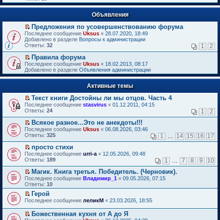
Объявления
Предложения по усовершенствованию форума
П
Последнее сообщение
Uksus
«
28.07.2020, 18:49
е
Добавлено в разделе
Вопросы к администрации
р
Ответы:
32
1
2
е
й
Правила форума
т
П
Последнее сообщение
Uksus
«
18.02.2013, 08:17
и
е
Добавлено в разделе
Объявления администрации
к
р
п
е
е
Активные темы
й
р
т
в
Текст книги Достойны ли мы отцов. Часть 4
и
о
П
к
Последнее сообщение
stasvirus
«
01.12.2011, 04:15
м
е
п
Ответы:
24
1
2
у
р
е
н
е
р
Всякое разное...Это не анекдоты!!!
е
й
в
П
Последнее сообщение
Uksus
«
06.08.2026, 03:46
п
т
о
е
Ответы:
325
1
…
14
15
16
17
р
и
м
р
о
к
у
е
просто стихи
ч
п
н
й
П
Последнее сообщение
urri-a
«
12.05.2026, 09:48
и
е
е
т
е
Ответы:
189
1
…
7
8
9
10
т
р
п
и
р
а
в
р
к
е
Магик. Книга третья. Победитель. (Черновик).
н
о
о
п
й
П
Последнее сообщение
Владимир_1
«
09.05.2026, 07:15
н
м
ч
е
т
е
Ответы:
10
о
у
и
р
и
р
м
н
т
в
Герой
к
е
у
е
а
о
П
п
Последнее сообщение
й
леликМ
«
23.03.2026, 18:55
с
п
н
м
е
е
т
о
р
н
у
р
р
и
Божественная кухня от А до Я
о
о
о
н
е
в
к
П