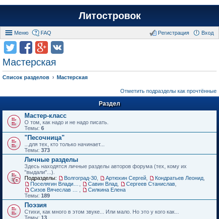
Литостровок
Меню
FAQ
Регистрация
Вход
Мастерская
Список разделов
Мастерская
Отметить подразделы как прочтённые
Раздел
Мастер-класс
О том, как надо и не надо писать.
Темы:
6
"Песочница"
...для тех, кто только начинает...
Темы:
373
Личные разделы
Здесь находятся личные разделы авторов форума (тех, кому их
"выдали"...).
Подразделы:
Волгоград-30
,
Артюхин Сергей
,
Кондратьев Леонид
,
Поселягин Владимир
,
Савин Влад
,
Сергеев Станислав
,
Сизов Вячеслав Николаевич.
,
Силкина Елена
Темы:
189
Поэзия
Стихи, как много в этом звуке... Или мало. Но это у кого как...
Темы:
13