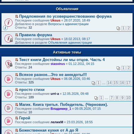
Объявления
Предложения по усовершенствованию форума
П
Последнее сообщение
Uksus
«
28.07.2020, 18:49
е
Добавлено в разделе
Вопросы к администрации
р
Ответы:
32
1
2
е
й
Правила форума
т
П
Последнее сообщение
Uksus
«
18.02.2013, 08:17
и
е
Добавлено в разделе
Объявления администрации
к
р
п
е
е
Активные темы
й
р
т
в
Текст книги Достойны ли мы отцов. Часть 4
и
о
П
к
Последнее сообщение
stasvirus
«
01.12.2011, 04:15
м
е
п
Ответы:
24
1
2
у
р
е
н
е
р
Всякое разное...Это не анекдоты!!!
е
й
в
П
Последнее сообщение
Uksus
«
06.08.2026, 03:46
п
т
о
е
Ответы:
325
1
…
14
15
16
17
р
и
м
р
о
к
у
е
просто стихи
ч
п
н
й
П
Последнее сообщение
urri-a
«
12.05.2026, 09:48
и
е
е
т
е
Ответы:
189
1
…
7
8
9
10
т
р
п
и
р
а
в
р
к
е
Магик. Книга третья. Победитель. (Черновик).
н
о
о
п
й
П
Последнее сообщение
Владимир_1
«
09.05.2026, 07:15
н
м
ч
е
т
е
Ответы:
10
о
у
и
р
и
р
м
н
т
в
Герой
к
е
у
е
а
о
П
п
Последнее сообщение
й
леликМ
«
23.03.2026, 18:55
с
п
н
м
е
е
т
о
р
н
у
р
р
и
Божественная кухня от А до Я
о
о
о
н
е
в
к
П