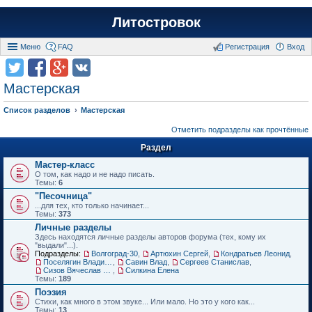
Литостровок
Меню
FAQ
Регистрация
Вход
Мастерская
Список разделов
Мастерская
Отметить подразделы как прочтённые
Раздел
Мастер-класс
О том, как надо и не надо писать.
Темы:
6
"Песочница"
...для тех, кто только начинает...
Темы:
373
Личные разделы
Здесь находятся личные разделы авторов форума (тех, кому их
"выдали"...).
Подразделы:
Волгоград-30
,
Артюхин Сергей
,
Кондратьев Леонид
,
Поселягин Владимир
,
Савин Влад
,
Сергеев Станислав
,
Сизов Вячеслав Николаевич.
,
Силкина Елена
Темы:
189
Поэзия
Стихи, как много в этом звуке... Или мало. Но это у кого как...
Темы:
13