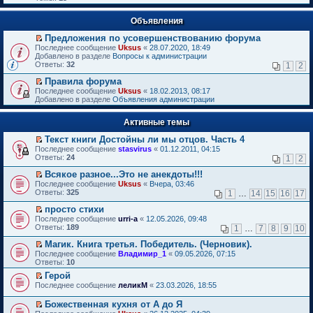
Объявления
Предложения по усовершенствованию форума
П
Последнее сообщение
Uksus
«
28.07.2020, 18:49
е
Добавлено в разделе
Вопросы к администрации
р
Ответы:
32
1
2
е
й
Правила форума
т
П
Последнее сообщение
Uksus
«
18.02.2013, 08:17
и
е
Добавлено в разделе
Объявления администрации
к
р
п
е
е
Активные темы
й
р
т
в
Текст книги Достойны ли мы отцов. Часть 4
и
о
П
к
Последнее сообщение
stasvirus
«
01.12.2011, 04:15
м
е
п
Ответы:
24
1
2
у
р
е
н
е
р
Всякое разное...Это не анекдоты!!!
е
й
в
П
Последнее сообщение
Uksus
«
Вчера, 03:46
п
т
о
е
Ответы:
325
1
…
14
15
16
17
р
и
м
р
о
к
у
е
просто стихи
ч
п
н
й
П
Последнее сообщение
urri-a
«
12.05.2026, 09:48
и
е
е
т
е
Ответы:
189
1
…
7
8
9
10
т
р
п
и
р
а
в
р
к
е
Магик. Книга третья. Победитель. (Черновик).
н
о
о
п
й
П
Последнее сообщение
Владимир_1
«
09.05.2026, 07:15
н
м
ч
е
т
е
Ответы:
10
о
у
и
р
и
р
м
н
т
в
Герой
к
е
у
е
а
о
П
п
Последнее сообщение
й
леликМ
«
23.03.2026, 18:55
с
п
н
м
е
е
т
о
р
н
у
р
р
и
Божественная кухня от А до Я
о
о
о
н
е
в
к
П