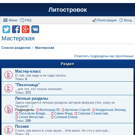
Литостровок
Меню
FAQ
Регистрация
Вход
Мастерская
Список разделов
Мастерская
Отметить подразделы как прочтённые
Раздел
Мастер-класс
О том, как надо и не надо писать.
Темы:
6
"Песочница"
...для тех, кто только начинает...
Темы:
373
Личные разделы
Здесь находятся личные разделы авторов форума (тех, кому их
"выдали"...).
Подразделы:
Волгоград-30
,
Артюхин Сергей
,
Кондратьев Леонид
,
Поселягин Владимир
,
Савин Влад
,
Сергеев Станислав
,
Сизов Вячеслав Николаевич.
,
Силкина Елена
Темы:
189
Поэзия
Стихи, как много в этом звуке... Или мало. Но это у кого как...
Темы:
13