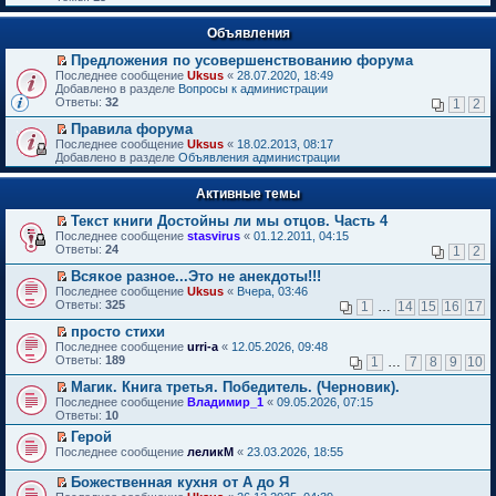
Объявления
Предложения по усовершенствованию форума
П
Последнее сообщение
Uksus
«
28.07.2020, 18:49
е
Добавлено в разделе
Вопросы к администрации
р
Ответы:
32
1
2
е
й
Правила форума
т
П
Последнее сообщение
Uksus
«
18.02.2013, 08:17
и
е
Добавлено в разделе
Объявления администрации
к
р
п
е
е
Активные темы
й
р
т
в
Текст книги Достойны ли мы отцов. Часть 4
и
о
П
к
Последнее сообщение
stasvirus
«
01.12.2011, 04:15
м
е
п
Ответы:
24
1
2
у
р
е
н
е
р
Всякое разное...Это не анекдоты!!!
е
й
в
П
Последнее сообщение
Uksus
«
Вчера, 03:46
п
т
о
е
Ответы:
325
1
…
14
15
16
17
р
и
м
р
о
к
у
е
просто стихи
ч
п
н
й
П
Последнее сообщение
urri-a
«
12.05.2026, 09:48
и
е
е
т
е
Ответы:
189
1
…
7
8
9
10
т
р
п
и
р
а
в
р
к
е
Магик. Книга третья. Победитель. (Черновик).
н
о
о
п
й
П
Последнее сообщение
Владимир_1
«
09.05.2026, 07:15
н
м
ч
е
т
е
Ответы:
10
о
у
и
р
и
р
м
н
т
в
Герой
к
е
у
е
а
о
П
п
Последнее сообщение
й
леликМ
«
23.03.2026, 18:55
с
п
н
м
е
е
т
о
р
н
у
р
р
и
Божественная кухня от А до Я
о
о
о
н
е
в
к
П