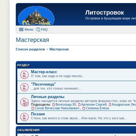
Литостровок
Островок в бушующем море ли
Меню
FAQ
Мастерская
Список разделов
Мастерская
РАЗДЕЛ
Мастер-класс
О том, как надо и не надо писать.
"Песочница"
...для тех, кто только начинает...
Личные разделы
Здесь находятся личные разделы авторов форума (тех, кому их "вы
Подразделы:
Волгоград-30
,
Артюхин Сергей
,
Кондратьев Ле
Сизов Вячеслав Николаевич.
,
Силкина Елена
Поэзия
Стихи, как много в этом звуке... Или мало. Но это у кого как...
ОБЪЯВЛЕНИЯ