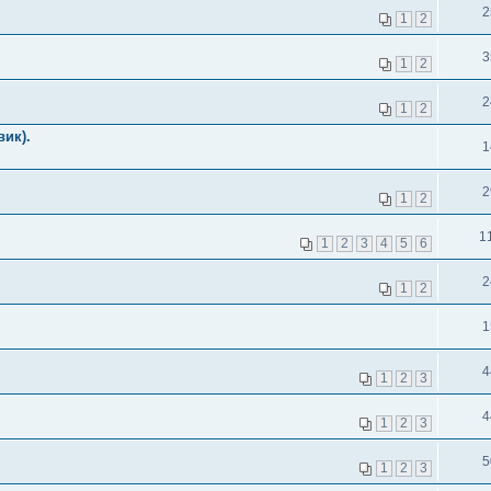
2
1
2
3
1
2
2
1
2
вик).
1
2
1
2
1
1
2
3
4
5
6
2
1
2
1
4
1
2
3
4
1
2
3
5
1
2
3