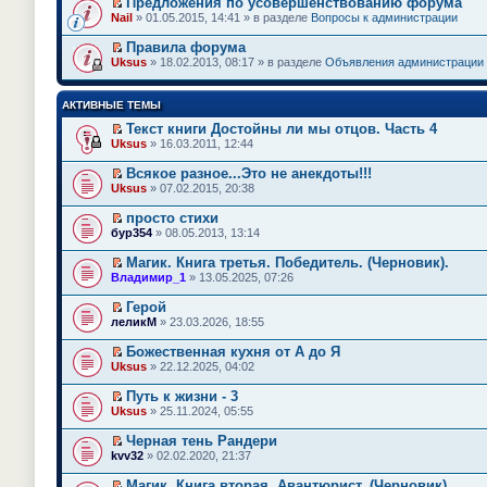
Предложения по усовершенствованию форума
П
Nail
» 01.05.2015, 14:41 » в разделе
Вопросы к администрации
е
р
Правила форума
е
П
Uksus
» 18.02.2013, 08:17 » в разделе
Объявления администрации
й
е
т
р
и
е
АКТИВНЫЕ ТЕМЫ
к
й
п
т
Текст книги Достойны ли мы отцов. Часть 4
е
и
П
Uksus
» 16.03.2011, 12:44
р
к
е
в
п
р
о
Всякое разное...Это не анекдоты!!!
е
е
м
П
Uksus
» 07.02.2015, 20:38
р
й
у
е
в
т
н
р
о
просто стихи
и
е
е
м
П
к
бур354
» 08.05.2013, 13:14
п
й
у
е
п
р
т
н
р
е
Магик. Книга третья. Победитель. (Черновик).
о
и
е
е
р
П
ч
к
Владимир_1
» 13.05.2025, 07:26
п
й
в
е
и
п
р
т
о
р
т
е
Герой
о
и
м
е
а
р
П
ч
к
леликМ
» 23.03.2026, 18:55
у
й
н
в
е
и
п
н
т
н
о
р
т
е
е
Божественная кухня от А до Я
и
о
м
е
а
р
п
П
к
Uksus
м
» 22.12.2025, 04:02
у
й
н
в
р
е
п
у
н
т
н
о
о
р
е
с
е
Путь к жизни - 3
и
о
м
ч
е
р
о
п
П
к
Uksus
м
» 25.11.2024, 05:55
у
и
й
в
о
р
е
п
у
н
т
т
о
б
о
р
е
с
е
Черная тень Рандери
а
и
м
щ
ч
е
р
о
п
П
н
к
kvv32
» 02.02.2020, 21:37
у
е
и
й
в
о
р
е
н
п
н
н
т
т
о
б
о
р
о
е
е
и
Магик. Книга вторая. Авантюрист. (Черновик).
а
и