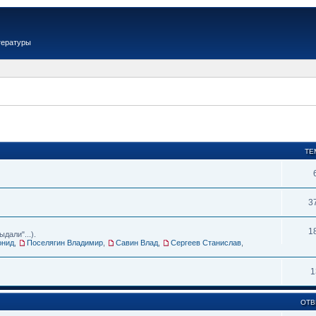
тературы
ТЕ
3
1
дали"...).
онид
,
Поселягин Владимир
,
Савин Влад
,
Сергеев Станислав
,
1
ОТВ