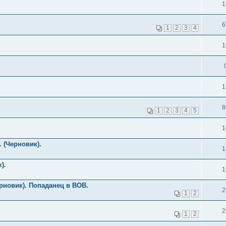
1
6
1
2
3
4
1
1
8
1
2
3
4
5
1
 (Черновик).
1
).
1
рновик). Попаданец в ВОВ.
2
1
2
2
1
2