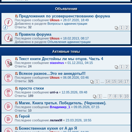
Объявления
Предложения по усовершенствованию форума
П
Последнее сообщение
Uksus
«
28.07.2020, 18:49
е
Добавлено в разделе
Вопросы к администрации
р
Ответы:
32
1
2
е
й
Правила форума
т
П
Последнее сообщение
Uksus
«
18.02.2013, 08:17
и
е
Добавлено в разделе
Объявления администрации
к
р
п
е
е
Активные темы
й
р
т
в
Текст книги Достойны ли мы отцов. Часть 4
и
о
П
к
Последнее сообщение
stasvirus
«
01.12.2011, 04:15
м
е
п
Ответы:
24
1
2
у
р
е
н
е
р
Всякое разное...Это не анекдоты!!!
е
й
в
П
Последнее сообщение
Uksus
«
06.08.2026, 03:46
п
т
о
е
Ответы:
325
1
…
14
15
16
17
р
и
м
р
о
к
у
е
просто стихи
ч
п
н
й
П
Последнее сообщение
urri-a
«
12.05.2026, 09:48
и
е
е
т
е
Ответы:
189
1
…
7
8
9
10
т
р
п
и
р
а
в
р
к
е
Магик. Книга третья. Победитель. (Черновик).
н
о
о
п
й
П
Последнее сообщение
Владимир_1
«
09.05.2026, 07:15
н
м
ч
е
т
е
Ответы:
10
о
у
и
р
и
р
м
н
т
в
Герой
к
е
у
е
а
о
П
п
Последнее сообщение
й
леликМ
«
23.03.2026, 18:55
с
п
н
м
е
е
т
о
р
н
у
р
р
и
Божественная кухня от А до Я
о
о
о
н
е
в
к
П