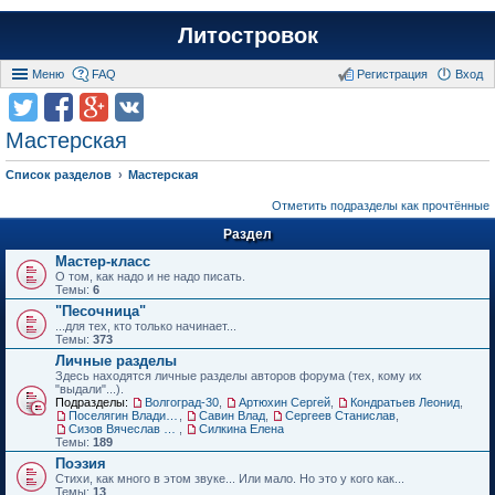
Литостровок
Меню
FAQ
Регистрация
Вход
Мастерская
Список разделов
Мастерская
Отметить подразделы как прочтённые
Раздел
Мастер-класс
О том, как надо и не надо писать.
Темы:
6
"Песочница"
...для тех, кто только начинает...
Темы:
373
Личные разделы
Здесь находятся личные разделы авторов форума (тех, кому их
"выдали"...).
Подразделы:
Волгоград-30
,
Артюхин Сергей
,
Кондратьев Леонид
,
Поселягин Владимир
,
Савин Влад
,
Сергеев Станислав
,
Сизов Вячеслав Николаевич.
,
Силкина Елена
Темы:
189
Поэзия
Стихи, как много в этом звуке... Или мало. Но это у кого как...
Темы:
13